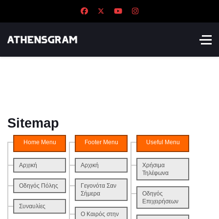
Sitemap
Home Menu
Footer Menu
Useful Menu
Αρχική
Αρχική
Χρήσιμα
Τηλέφωνα
Οδηγός Πόλης
Γεγονότα Σαν
Σήμερα
Οδηγός
Επιχειρήσεων
Συναυλίες
Ο Καιρός στην