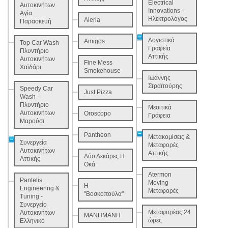
Electrical
Αυτοκινήτων
Innovations -
Αγία
Ηλεκτρολόγος
Aleria
Παρασκευή
Λογιστικά
Amigos
Top Car Wash -
Γραφεία
Πλυντήριο
Αττικής
Αυτοκινήτων
Fine Mess
Χαϊδάρι
Smokehouse
Ιωάννης
Στραϊτούρης
Speedy Car
Just Pizza
Wash -
Πλυντήριο
Μεσιτικά
Αυτοκινήτων
Oroscopo
Γράφεια
Μαρούσι
Pantheon
Μετακομίσεις &
Συνεργεία
Μεταφορές
Αυτοκινήτων
Αττικής
Δύο Δεκάρες Η
Αττικής
Οκά
Atermon
Pantelis
Moving
Η
Engineering &
Μεταφορές
"Βοσκοπούλα"
Tuning -
Συνεργείο
Μεταφορέας 24
Αυτοκινήτων
ΜΑΝΗΜΑΝΗ
ώρες
Ελληνικό