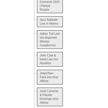
Connects 2025
| Palaye
Royale
Jazz Sabbath
Live in Athens
Jethro Tull Live
στο Δημοτικό
Θέατρο
Λυκαβηττού
John Cale &
band Live στο
Ηρώδειο
Joker/Two-
Face live στην
Αθήνα
José Carreras
& Plácido
Domingo στην
Αθήνα