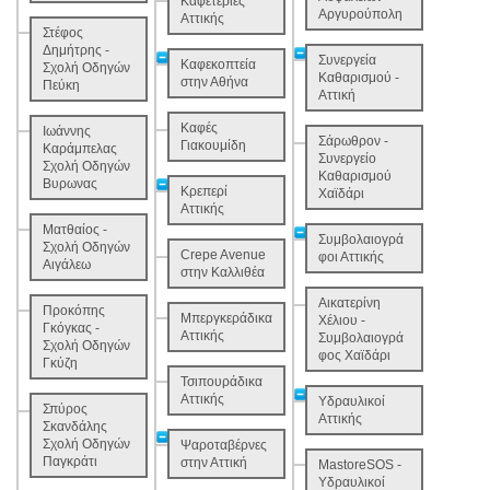
Καφετέριες
Αργυρούπολη
Αττικής
Στέφος
Δημήτρης -
Συνεργεία
Καφεκοπτεία
Σχολή Οδηγών
Καθαρισμού -
στην Αθήνα
Πεύκη
Αττική
Καφές
Ιωάννης
Σάρωθρον -
Γιακουμίδη
Καράμπελας
Συνεργείο
Σχολή Οδηγών
Καθαρισμού
Βυρωνας
Κρεπερί
Χαϊδάρι
Αττικής
Ματθαίος -
Συμβολαιογρά
Σχολή Οδηγών
Crepe Avenue
φοι Αττικής
Αιγάλεω
στην Καλλιθέα
Αικατερίνη
Προκόπης
Μπεργκεράδικα
Χέλιου -
Γκόγκας -
Αττικής
Συμβολαιογρά
Σχολή Οδηγών
φος Χαϊδάρι
Γκύζη
Τσιπουράδικα
Αττικής
Υδραυλικοί
Σπύρος
Αττικής
Σκανδάλης
Σχολή Οδηγών
Ψαροταβέρνες
Παγκράτι
στην Αττική
MastoreSOS -
Υδραυλικοί