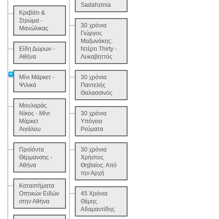
Sadahzinia
Κρεβάτι &
Στρώμα -
30 χρόνια
Μανώλικας
Γιώργος
Μαζωνάκης:
Είδη Δώρων -
Ντέρτι Thirty -
Αθήνα
Λυκαβηττός
Μίνι Μάρκετ -
30 χρόνια
Ψιλικά
Παντελής
Θαλασσινός
Μουλαράς
Νίκος - Μίνι
30 χρόνια
Μάρκετ
Υπόγεια
Αιγάλεω
Ρεύματα
Προϊόντα
30 χρόνια
Θέρμανσης -
Χρήστος
Αθήνα
Θηβαίος: Από
την Αρχή
Καταστήματα
Οπτικών Ειδών
45 Χρόνια
στην Αθήνα
Θέμης
Αδαμαντίδης