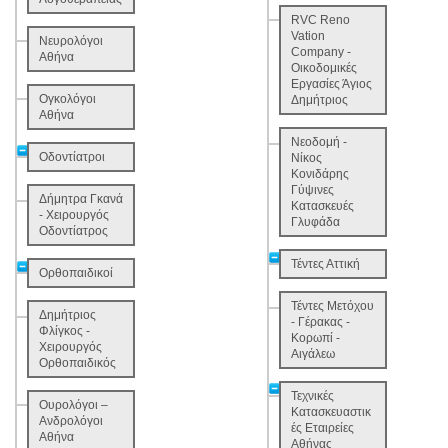
RVC Reno
Vation
Νευρολόγοι
Company -
Αθήνα
Οικοδομικές
Εργασίες Άγιος
Ογκολόγοι
Δημήτριος
Αθήνα
Νεοδομή -
Οδοντίατροι
Νίκος
Κονιδάρης
Γύψινες
Δήμητρα Γκανά
Κατασκευές
- Χειρουργός
Γλυφάδα
Οδοντίατρος
Τέντες Αττική
Ορθοπαιδικοί
Τέντες Μετόχου
Δημήτριος
- Γέρακας -
Φλίγκος -
Κορωπί -
Χειρουργός
Αιγάλεω
Ορθοπαιδικός
Τεχνικές
Ουρολόγοι –
Κατασκευαστικ
Ανδρολόγοι
ές Εταιρείες
Αθήνα
Αθήνας