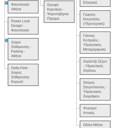
Ελληνικό
Φανοποιεία
Στροφή
Αθήνα
Καρνάγιο -
Ψαροταβέρνα
Γιώργος
Πέραμα
Κουρτέσης
Power Look
(Υδροτεχνική)
Design -
Φανοποιείο
Γιάννης
Κυπραίος -
Χώροι
Υδραυλικός
Στάθμευσης -
Μεταμόρφωση
Parking -
Αθήνα
Λορέντζο Σέχου
- Υδραυλικός
Delta Park -
Αιγάλεω
Χώρος
Στάθμευσης
Κορωπί
Σπύρος
Σπυρόπουλος -
Υδραυλικός
Ζωγράφου
Ψυκτικοί
Αττικής
Ωδεία Αθήνα