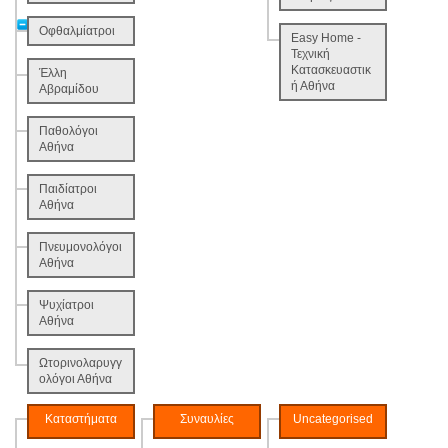
Οφθαλμίατροι
Easy Home -
Τεχνική
Κατασκευαστικ
Έλλη
ή Αθήνα
Αβραμίδου
Παθολόγοι
Αθήνα
Παιδίατροι
Αθήνα
Πνευμονολόγοι
Αθήνα
Ψυχίατροι
Αθήνα
Ωτορινολαρυγγ
ολόγοι Αθήνα
Καταστήματα
Συναυλίες
Uncategorised