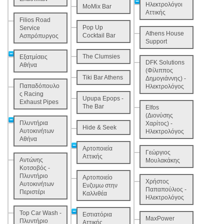
Ηλεκτρολόγοι
MoMix Bar
Αττικής
Filios Road
Pop Up
Service
Athens House
Cocktail Bar
Ασπρόπυργος
Support
The Clumsies
Εξατμίσεις
DFK Solutions
Αθήνα
(Φίλιππος
Tiki Bar Athens
Δημογιάννης) -
Παπαδόπουλο
Ηλεκτρολόγος
ς Racing
Upupa Epops -
Exhaust Pipes
The Bar
Elfos
(Διονύσης
Πλυντήρια
Χαρίτος) -
Hide & Seek
Αυτοκινήτων
Ηλεκτρολόγος
Αθήνα
Αρτοποιεία
Γεώργιος
Αττικής
Αντώνης
Μουλακάκης
Κοτσoβός -
Πλυντήριο
Αρτοποιείο
Χρήστος
Αυτοκινήτων
Ενζυμω στην
Παπαπούλιος -
Περιστέρι
Καλλιθέα
Ηλεκτρολόγος
Top Car Wash -
Εστιατόρια
MaxPower
Πλυντήριο
Αττικής