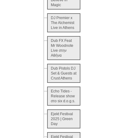
Believe in
Magic
DJ Premier x
The Alchemist
Live in Athens
Dub FX Feat
Mr Woodnote
Live στην
Αθήνα
Dub Pistols DJ
Set & Guests at
Crust Athens
Echo Tides -
Release show
στο six d.o.g.s.
Ejekt Festival
2025 | Green
Day
Ejekt Festival