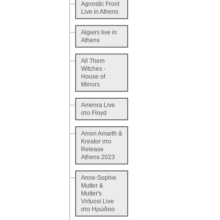
Agnostic Front
Live in Athens
Algiers live in
Athens
All Them
Witches -
House of
Mirrors
Amenra Live
στο Floyd
Amon Amarth &
Kreator στο
Release
Athens 2023
Anne-Sophie
Mutter &
Mutter's
Virtuosi Live
στο Ηρώδειο