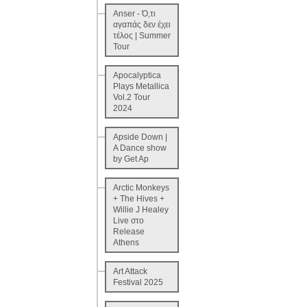
Anser - Ό,τι
αγαπάς δεν έχει
τέλος | Summer
Tour
Apocalyptica
Plays Metallica
Vol.2 Tour
2024
Apside Down |
A Dance show
by Get Ap
Arctic Monkeys
+ The Hives +
Willie J Healey
Live στο
Release
Athens
Art Attack
Festival 2025