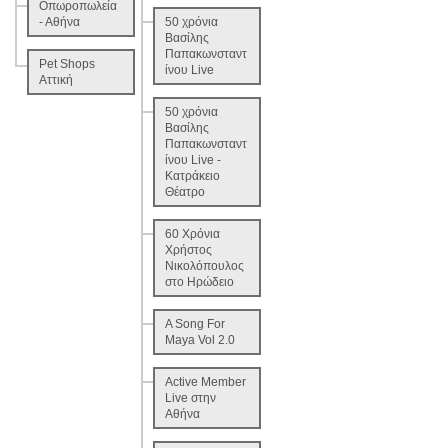
Οπωροπωλεία
- Αθήνα
50 χρόνια
Βασίλης
Παπακωνσταντ
Pet Shops
ίνου Live
Αττική
50 χρόνια
Βασίλης
Παπακωνσταντ
ίνου Live -
Κατράκειο
Θέατρο
60 Χρόνια
Χρήστος
Νικολόπουλος
στο Ηρώδειο
A Song For
Maya Vol 2.0
Active Member
Live στην
Αθήνα