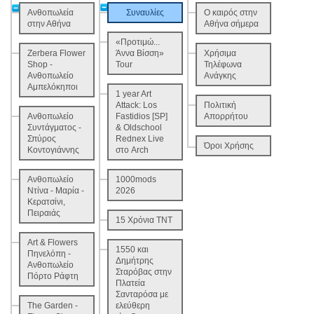
Ανθοπωλεία
Συναυλίες
Ο καιρός στην
στην Αθήνα
Αθήνα σήμερα
«Προτιμώ...
Zerbera Flower
Άννα Βίσση»
Χρήσιμα
Shop -
Tour
Τηλέφωνα
Ανθοπωλείο
Ανάγκης
Αμπελόκηποι
1 year Art
Attack: Los
Πολιτική
Ανθοπωλείο
Fastidios [SP]
Απορρήτου
Συντάγματος -
& Oldschool
Σπύρος
Rednex Live
Όροι Χρήσης
Κοντογιάννης
στο Arch
Ανθοπωλείο
1000mods
Ντίνα - Μαρία -
2026
Κερατσίνι,
Πειραιάς
15 Χρόνια ΤΝΤ
Art & Flowers
1550 και
Πηνελόπη -
Δημήτρης
Ανθοπωλείο
Σταρόβας στην
Πόρτο Ράφτη
Πλατεία
Σανταρόσα με
The Garden -
ελεύθερη