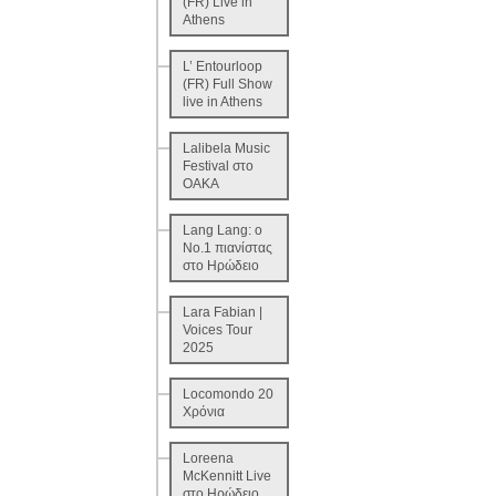
(FR) Live in
Athens
L’ Εntourloop
(FR) Full Show
live in Athens
Lalibela Music
Festival στο
ΟΑΚΑ
Lang Lang: o
No.1 πιανίστας
στο Ηρώδειο
Lara Fabian |
Voices Tour
2025
Locomondo 20
Χρόνια
Loreena
McKennitt Live
στο Ηρώδειο