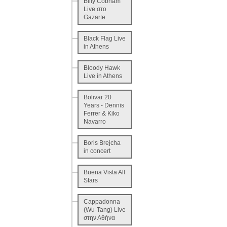
Billy Cobham
Live στο
Gazarte
Black Flag Live
in Athens
Bloody Hawk
Live in Athens
Bolivar 20
Years - Dennis
Ferrer & Kiko
Navarro
Boris Brejcha
in concert
Buena Vista All
Stars
Cappadonna
(Wu-Tang) Live
στην Αθήνα