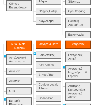
Sitemap
Αθήνα
Οδηγός
Επιχειρήσεων
Οδηγός Πόλης
Όροι Χρήσης
Διαγωνισμοί
Πολιτική
Απορρήτου
Επικοινωνία
Auto - Moto -
Φαγητό & Ποτό
Υπηρεσίες
Ποδήλατο
Bars Αττικής
Γεωτρήσεις
Ανταλλακτικά
Αττική
Αυτοκινήτων
A for Athens
Ανυψωτικά
Auto Pro
Μηχανήματα &
B-Κουτί Bar
Γερανοί
Autofast
Couleur Locale
Λευτέρης
Athens
Καπούνταλης -
CTD
Ανυψωτικά
Αθήνα
Dodo's Bar
Εμπορία
Ελαστικών