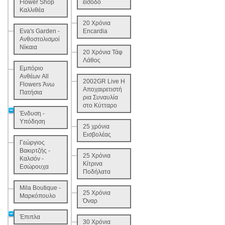
Flower Shop
είσοδο
Καλλιθέα
20 Χρόνια
Eva's Garden -
Encardia
Ανθοστολισμοί
Νίκαια
20 Χρόνια Τάφ
Λάθος
Εμπόριο
Ανθέων All
2002GR Live Η
Flowers Άνω
Αποχαιρετιστή
Πατήσια
ρια Συναυλία
στο Κύτταρο
Ένδυση -
Υπόδηση
25 χρόνια
Εισβολέας
Γεώργιος
Βακιρτζής -
25 Χρόνια
Καλσόν -
Κίτρινα
Εσώρουχα
Ποδήλατα
Mila Boutique -
25 Χρόνια
Μαρκόπουλο
Όναρ
Έπιπλα
30 Χρόνια