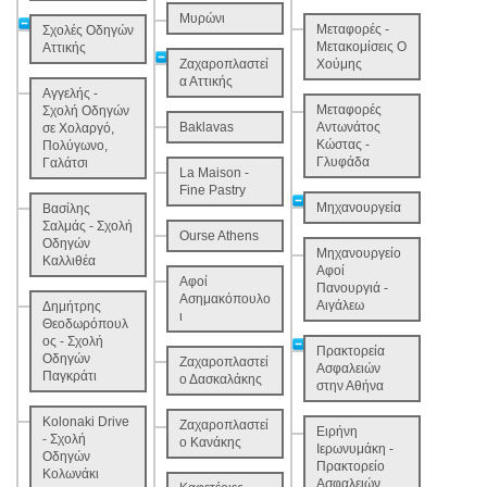
Μυρώνι
Μεταφορές -
Σχολές Οδηγών
Μετακομίσεις Ο
Αττικής
Ζαχαροπλαστεί
Χούμης
α Αττικής
Αγγελής -
Μεταφορές
Σχολή Οδηγών
Baklavas
Αντωνάτος
σε Χολαργό,
Κώστας -
Πολύγωνο,
Γλυφάδα
Γαλάτσι
La Maison -
Fine Pastry
Μηχανουργεία
Βασίλης
Σαλμάς - Σχολή
Ourse Athens
Οδηγών
Μηχανουργείο
Καλλιθέα
Αφοί
Αφοί
Πανουργιά -
Ασημακόπουλο
Αιγάλεω
Δημήτρης
ι
Θεοδωρόπουλ
ος - Σχολή
Πρακτορεία
Οδηγών
Ζαχαροπλαστεί
Ασφαλειών
Παγκράτι
ο Δασκαλάκης
στην Αθήνα
Kolonaki Drive
Ζαχαροπλαστεί
Ειρήνη
- Σχολή
ο Κανάκης
Ιερωνυμάκη -
Οδηγών
Πρακτορείο
Κολωνάκι
Ασφαλειών