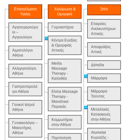
Επαγγέλματα
Χαλάρωση &
Σπίτι
Υγείας
Ομορφιά
Εταιρείες
Αγγειοχειρούργ
Γυμναστήρια
Ανελκυστήρων
οι –
Αττικής
Αγγειολόγοι
Κέντρα Ευεξίας
& Ομορφιάς
Αποφράξεις
Αιματολόγοι
Αττικής
Αττική
Αθήνα
Meilla
Δάπεδα
Αλλεργιολόγοι
Massage
Αθήνα
Therapy -
Μάρμαρα
Καλλιθέα
Γαστρεντερολό
Μάρμαρα
γοι Αθήνα
Elvira Massage
Τούντας
Therapy -
Μανιάτικα
Γενικοί Ιατροί
Πειραιάς
Μεταλλικές
Αθήνα
Κατασκευές
στην Αθήνα
Κομμωτήρια
Γυναικολόγοι –
στην Αθήνα
Μαιευτήρες
Alumetal
Αθήνα
Κυριαζής -
Περιποίηση