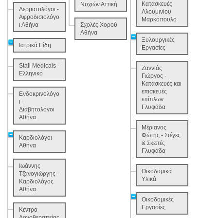
Κατασκευές
Νυχιών Αττική
Δερματολόγοι -
Αλουμινίου
Αφροδισιολόγο
Μαρκόπουλο
ι Αθήνα
Σχολές Χορού
Αθήνα
Ξυλουργικές
Ιατρικά Είδη
Εργασίες
Stall Medicals -
Ζαννιάς
Ελληνικό
Γιώργος -
Κατασκευές και
επισκευές
Ενδοκρινολόγο
επίπλων
ι -
Γλυφάδα
Διαβητολόγοι
Αθήνα
Μέριανος
Φώτης - Στέγες
Καρδιολόγοι
& Σκεπές
Αθήνα
Γλυφάδα
Ιωάννης
Οικοδομικά
Τζανογιώργης -
Υλικά
Καρδιολόγος
Αθήνα
Οικοδομικές
Εργασίες
Κέντρα
Λογοθεραπείας