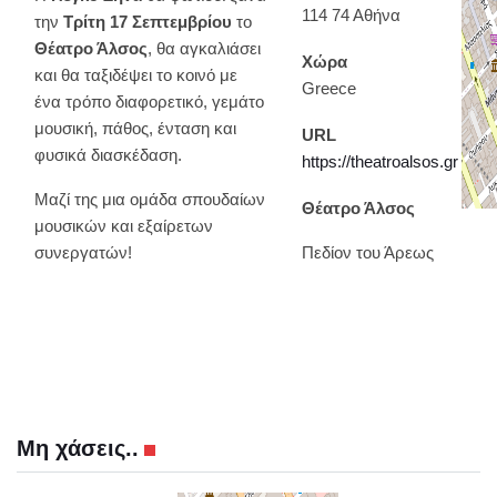
114 74 Αθήνα
την
Τρίτη 17 Σεπτεμβρίου
το
Θέατρο Άλσος
, θα αγκαλιάσει
Χώρα
και θα ταξιδέψει το κοινό με
Greece
ένα τρόπο διαφορετικό, γεμάτο
μουσική, πάθος, ένταση και
URL
φυσικά διασκέδαση.
https://theatroalsos.gr
Μαζί της μια ομάδα σπουδαίων
Θέατρο Άλσος
μουσικών και εξαίρετων
συνεργατών!
Πεδίον του Άρεως
Μη χάσεις..