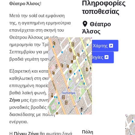
Πληροφορίες
Θέατρο Άλσος
!
τοποθεσίας
Μετά την sold out εμφάνιση
της, η αγαπημένη ερμηνεύτρια
Θέατρο
επανέρχεται στη σκηνή του
Άλσος
Θεάτρου Άλσους με νέα
ημερομηνία την Τρίτη 17
Χάρτης
Σεπτεμβρίου για μια ακόμη
Οδηγίες
βραδιά γεμάτη τραγούδια!
Εξαιρετική και καταξιωμένη,
καθηλωτική στη σκηνή, με
επιτυχημένη πορεία και ατόφια,
βαθιά λαϊκή φωνή, η
Πέγκυ
Ζήνα
μας έχει συνηθίσει σε
μοναδικές βραδιές καλής
διασκέδασης με πολλή
ενέργεια.
Πόλη
Η
Πέγκυ Ζήνα
θα φωτίσει ξανά