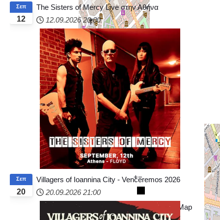
The Sisters of Mercy Live στην Αθήνα
Σεπ
12
12.09.2026
20:00
+
−
Villagers of Ioannina City - Venceremos 2026
Σεπ
20
20.09.2026
21:00
© OpenStreetMap