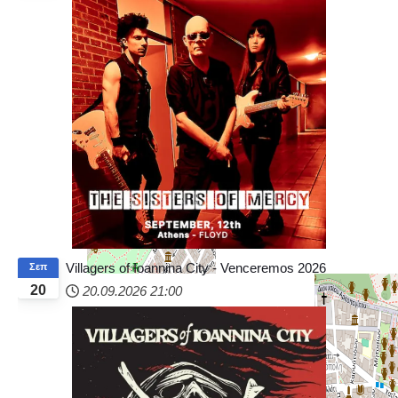
Villagers of Ioannina City - Venceremos 2026
Σεπ
20
20.09.2026
21:00
+
−