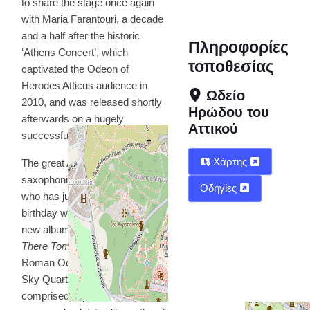
to share the stage once again
with Maria Farantouri, a decade
and a half after the historic
Πληροφορίες
‘Athens Concert’, which
τοποθεσίας
captivated the Odeon of
Herodes Atticus audience in
Ωδείο
2010, and was released shortly
Ηρώδου του
afterwards on a hugely
Αττικού
successful album.
Χάρτης
The great American
saxophonist and composer,
Οδηγίες
who has just celebrated his 86th
birthday with the release of his
new album
The Sky Will Still Be
There Tomorrow
, brings to the
Roman Odeon his exquisite
Sky Quartet, which is
comprised by
internationally