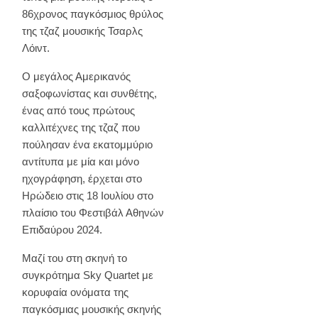
86χρονος παγκόσμιος θρύλος
της τζαζ μουσικής Τσαρλς
Λόιντ.
Ο μεγάλος Αμερικανός
σαξοφωνίστας και συνθέτης,
ένας από τους πρώτους
καλλιτέχνες της τζαζ που
πούλησαν ένα εκατομμύριο
αντίτυπα με μία και μόνο
ηχογράφηση, έρχεται στο
Ηρώδειο στις 18 Ιουλίου στο
πλαίσιο του Φεστιβάλ Αθηνών
Επιδαύρου 2024.
Μαζί του στη σκηνή το
συγκρότημα Sky Quartet με
κορυφαία ονόματα της
παγκόσμιας μουσικής σκηνής