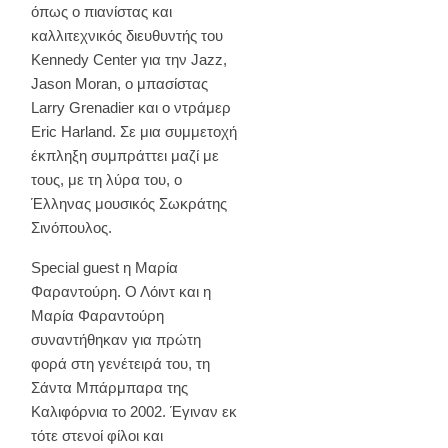
όπως ο πιανίστας και
καλλιτεχνικός διευθυντής του
Kennedy Center για την Jazz,
Jason Moran, ο μπασίστας
Larry Grenadier και ο ντράμερ
Eric Harland. Σε μια συμμετοχή
έκπληξη συμπράττει μαζί με
τους, με τη λύρα του, ο
Έλληνας μουσικός Σωκράτης
Σινόπουλος.
Special guest η Μαρία
Φαραντούρη. Ο Λόιντ και η
Μαρία Φαραντούρη
συναντήθηκαν για πρώτη
φορά στη γενέτειρά του, τη
Σάντα Μπάρμπαρα της
Καλιφόρνια το 2002. Έγιναν εκ
τότε στενοί φίλοι και