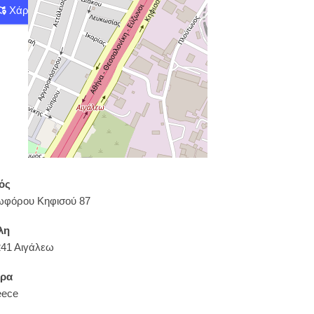
Χάρτης
Οδηγίες
ός
ωφόρου Κηφισού 87
λη
241 Αιγάλεω
ρα
eece