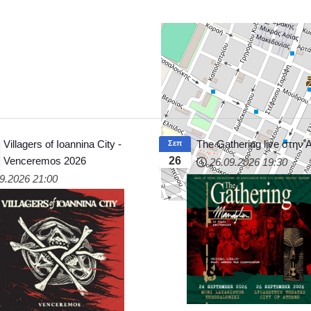
Villagers of Ioannina City -
The Gathering live στην
Σεπ
Venceremos 2026
26
26.09.2026
19:30
9.2026
21:00