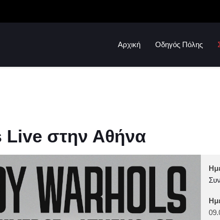
Αρχική
Οδηγός Πόλης
 Live στην Αθήνα
Ημ
Συν
Ημ
09.