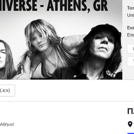
Το
Uni
Εισ
Επι
(.ics)
Π
 Αθήνα!