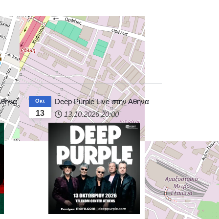
 Αθήνα
Deep Purple Live στην Αθήνα
Οκτ
13
13.10.2026
20:00