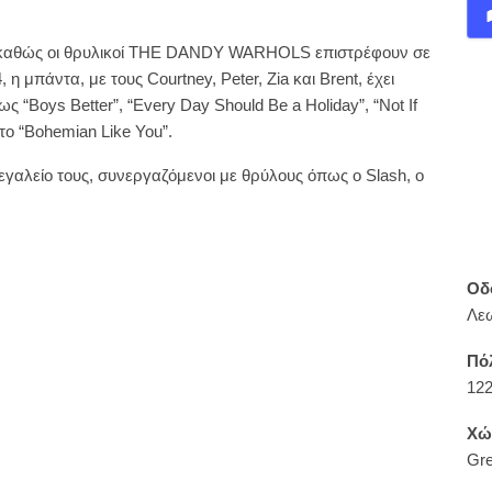
ά, καθώς οι θρυλικοί THE DANDY WARHOLS επιστρέφουν σε
 μπάντα, με τους Courtney, Peter, Zia και Brent, έχει
πως “Boys Better”, “Every Day Should Be a Holiday”, “Not If
 το “Bohemian Like You”.
εγαλείο τους, συνεργαζόμενοι με θρύλους όπως ο Slash, ο
Οδ
Λε
Πό
12
Χώ
Gr