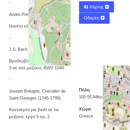
-
Χάρτης
André Previn (1929–2019)
Οδηγίες
Νονέτο ελληνική πρεμιέρα
-
J.S. Bach
Βραδεμβούργιο κοντσέρτο αρ.
3 σε σολ μείζονα, BWV 1048
-
Πόλη
Joseph Bologne, Chevalier de
105 55 Αθήνα
Saint-Georges (1745-1799)
Χώρα
Κοντσέρτο για βιολί σε λα
Greece
μείζονα, έργο 5 αρ. 2