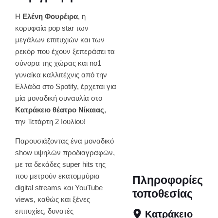
Η
Ελένη Φουρέιρα
, η
κορυφαία pop star των
μεγάλων επιτυχιών και των
ρεκόρ που έχουν ξεπεράσει τα
σύνορα της χώρας και no1
γυναίκα καλλιτέχνις από την
Ελλάδα στο Spotify, έρχεται για
μία μοναδική συναυλία στο
Κατράκειο θέατρο Νίκαιας
,
την Τετάρτη 2 Ιουλίου!
Παρουσιάζοντας ένα μοναδικό
show υψηλών προδιαγραφών,
με τα δεκάδες super hits της
που μετρούν εκατομμύρια
Πληροφορίες
digital streams και YouTube
τοποθεσίας
views, καθώς και ξένες
επιτυχίες, δυνατές
Κατράκειο