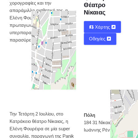
χορογραφίες και την
Θέατρο
απαράμιλλη αισθητική της, η
Νίκαιας
Ελένη Φουρέιρα
πρωταγωνιστεί σε μία μουσική
Χάρτης
υπερπαραγωγή που
Οδηγίες
παρασύρει τους πάντες.
Την Τετάρτη 2 Ιουλίου, στο
Πόλη
Κατράκειο θέατρο Νίκαιας, η
184 31 Νίκαια - Άγιος
Ελένη Φουρέιρα σε μία super
Ιωάννης Ρέντη
συναυλία, παραγωγή της Panik