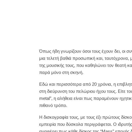
Όπως ήδη γνωρίζουν όσοι τους έχουν δει, οι συ
μια τελετή βαθιά προσωπική και, ταυτόχρονα, μ
της μουσικής τους, που καθηλώνει τον θεατή κ
παρά μόνο στη σκηνή.
Εδώ και περισσότερα από 20 χρόνια, η επιβλη
στη διεύρυνση του πελώριου ήχου τους. Είτε του
metal”, η αλήθεια είναι πως παραμένουν ηχητικ
πιθανό τρόπο.
Η δισκογραφία τους, με τους έξι πρώτους δίσκου
εμπειρία που δύσκολα περιγράφεται. Ο ιδρυτής 
αναφέρει πως κάθε δίσκος της “Mass” εποχής