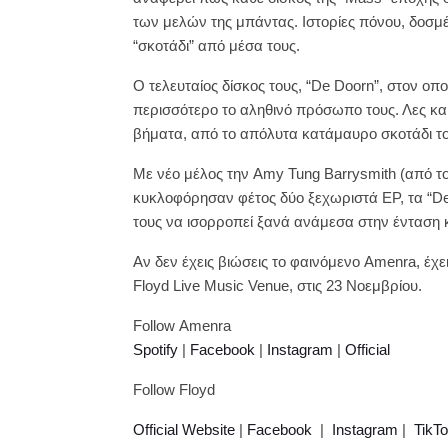
των μελών της μπάντας. Ιστορίες πόνου, δοσμέν
“σκοτάδι” από μέσα τους.
Ο τελευταίος δίσκος τους, “De Doorn”, στον οπ
περισσότερο το αληθινό πρόσωπο τους. Λες και 
βήματα, από το απόλυτα κατάμαυρο σκοτάδι το
Με νέο μέλος την Amy Tung Barrysmith (από το
κυκλοφόρησαν φέτος δύο ξεχωριστά EP, τα “De 
τους να ισορροπεί ξανά ανάμεσα στην ένταση κ
Αν δεν έχεις βιώσεις το φαινόμενο Amenra, έχε
Floyd Live Music Venue, στις 23 Νοεμβρίου.
Follow Amenra
Spotify
|
Facebook
|
Instagram
|
Official
Follow Floyd
Official Website
|
Facebook
|
Instagram
|
TikT