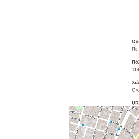
Οδ
Πει
Πό
118
Χώ
Gr
UR
htt