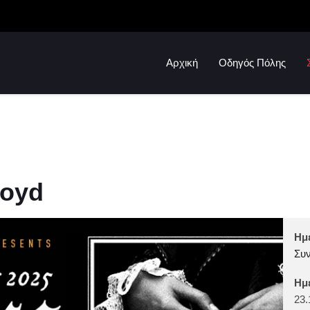
Αρχική
Οδηγός Πόλης
loyd
Ημ
Συν
Ημ
23.