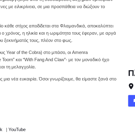
ες με ειλικρίνεια, σε μια προσπάθεια να διώξουν το
οίο κάθε στίχος αποδίδεται στα Φλαμανδικά, αποκαλύπτει
ο χρόνος, η ηλικία και η ωριμότητα τους έφεραν, με αργά
υ ξεκινήματός τους, πλέον στο φως.
υς Year of the Cobra) στο μπάσο, οι Amenra
Toorn” και “With Fang And Claw”- με τον μοναδικό ήχο
αι τη μελαγχολία.
Π
ις μια νέα ευκαιρία. Όσοι γνωρίζουμε, θα είμαστε ξανά στο
ok
|
YouTube