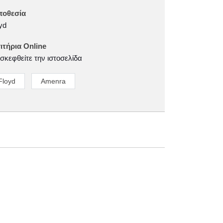
ποθεσία
yd
ιτήρια Online
σκεφθείτε την ιστοσελίδα
Floyd
Amenra