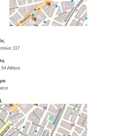
ός
ραιώς 117
λη
 54 Αθήνα
ρα
eece
L
ps://www.floyd.gr