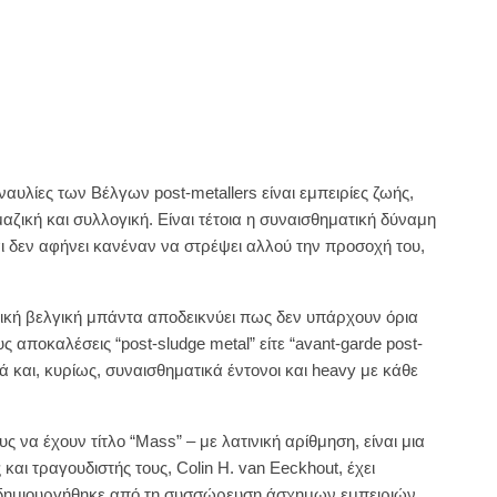
ναυλίες των Βέλγων post-metallers είναι εμπειρίες ζωής,
αζική και συλλογική. Είναι τέτοια η συναισθηματική δύναμη
αι δεν αφήνει κανέναν να στρέψει αλλού την προσοχή του,
τική βελγική μπάντα αποδεικνύει πως δεν υπάρχουν όρια
ς αποκαλέσεις “post-sludge metal” είτε “avant-garde post-
ά και, κυρίως, συναισθηματικά έντονοι και heavy με κάθε
ς να έχουν τίτλο “Mass” – με λατινική αρίθμηση, είναι μια
και τραγουδιστής τους, Colin H. van Eeckhout, έχει
 δημιουργήθηκε από τη συσσώρευση άσχημων εμπειριών