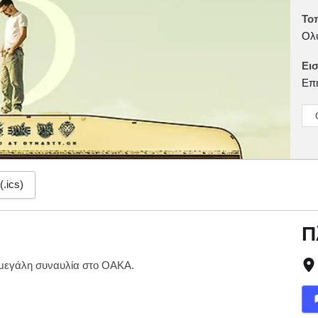
Το
Ολυ
Εισ
Επι
(.ics)
Π
 μεγάλη συναυλία στο ΟΑΚΑ.