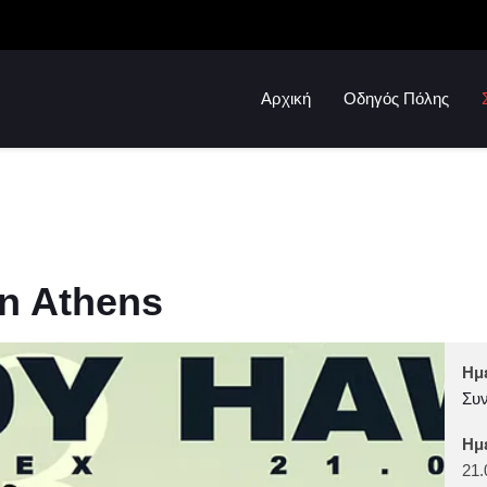
Αρχική
Οδηγός Πόλης
in Athens
Ημ
Συν
Ημ
21.