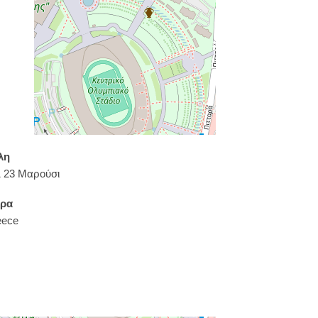
λη
 23 Μαρούσι
ρα
eece