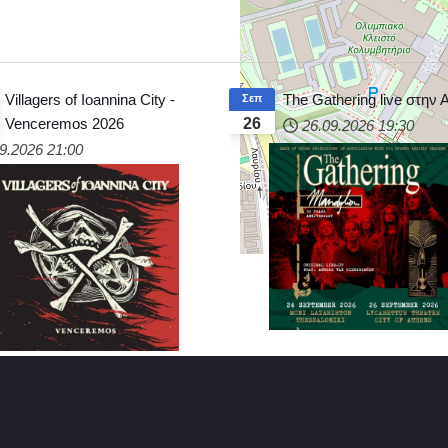
Villagers of Ioannina City -
The Gathering live στην
Σεπ
Venceremos 2026
26
26.09.2026
19:30
9.2026
21:00