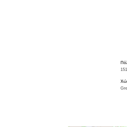
Πό
151
Χώ
Gr