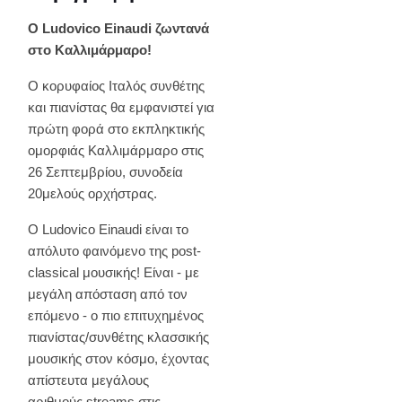
Ο Ludovico Einaudi ζωντανά
στο Καλλιμάρμαρο!
Ο κορυφαίος Ιταλός συνθέτης
και πιανίστας θα εμφανιστεί για
πρώτη φορά στο εκπληκτικής
ομορφιάς Καλλιμάρμαρο στις
26 Σεπτεμβρίου, συνοδεία
20μελούς ορχήστρας.
Ο Ludovico Einaudi είναι το
απόλυτο φαινόμενο της post-
classical μουσικής! Είναι - με
μεγάλη απόσταση από τον
επόμενο - ο πιο επιτυχημένος
πιανίστας/συνθέτης κλασσικής
μουσικής στον κόσμο, έχοντας
απίστευτα μεγάλους
αριθμούς streams στις