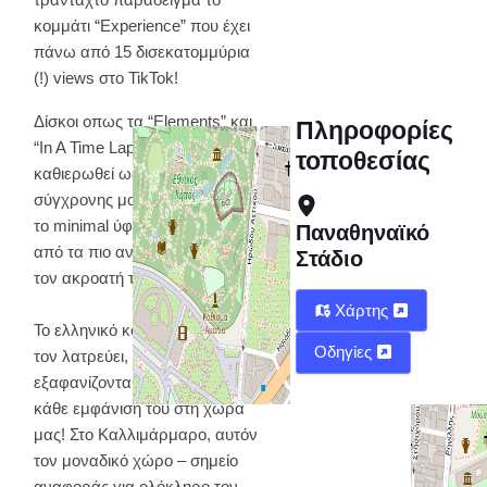
κομμάτι “Experience” που έχει
πάνω από 15 δισεκατομμύρια
(!) views στο TikTok!
Δίσκοι οπως τα “Elements” και
Πληροφορίες
“In A Time Lapse” έχουν πια
τοποθεσίας
καθιερωθεί ως κλασικοί της
σύγχρονης μουσικής, ενώ
το minimal ύφος του είναι ένα
Παναθηναϊκό
από τα πιο αναγνωρίσιμα για
Στάδιο
τον ακροατή του 21ου αιώνα.
Χάρτης
Το ελληνικό κοινό κυριολεκτικά
Οδηγίες
τον λατρεύει, με τα εισιτήρια να
εξαφανίζονται ταχύτατα σε
κάθε εμφάνισή του στη χώρα
μας! Στο Καλλιμάρμαρο, αυτόν
τον μοναδικό χώρο – σημείο
αναφοράς για ολόκληρο τον