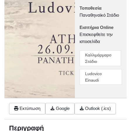
Τοποθεσία
Παναθηναϊκό Στάδιο
Εισιτήρια Online
Επισκεφθείτε την
ιστοσελίδα
Καλλιμάρμαρο
Στάδιο
Ludovico
Einaudi
Εκτύπωση
Google
Outlook (.ics)
Περιγραφή