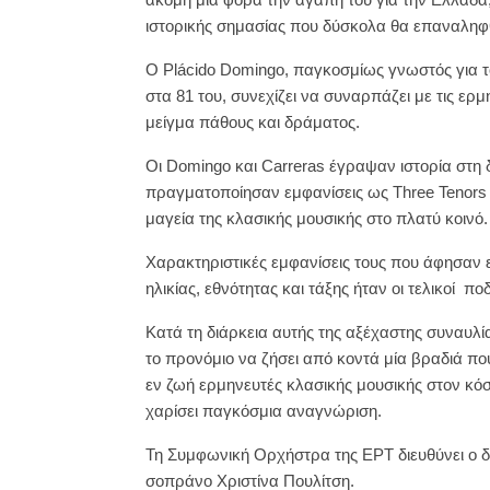
ιστορικής σημασίας που δύσκολα θα επαναληφθ
Ο Plácido Domingo, παγκοσμίως γνωστός για το
στα 81 του, συνεχίζει να συναρπάζει με τις ερ
μείγμα πάθους και δράματος.
Οι Domingo και Carreras έγραψαν ιστορία στη δ
πραγματοποίησαν εμφανίσεις ως Three Tenors μ
μαγεία της κλασικής μουσικής στο πλατύ κοινό.
Χαρακτηριστικές εμφανίσεις τους που άφησαν
ηλικίας, εθνότητας και τάξης ήταν οι τελικοί πο
Κατά τη διάρκεια αυτής της αξέχαστης συναυλί
το προνόμιο να ζήσει από κοντά μία βραδιά πο
εν ζωή ερμηνευτές κλασικής μουσικής στον κό
χαρίσει παγκόσμια αναγνώριση.
Τη Συμφωνική Ορχήστρα της ΕΡΤ διευθύνει ο δι
σοπράνο Χριστίνα Πουλίτση.