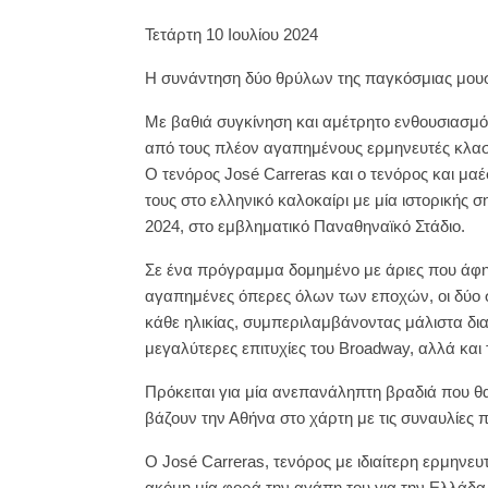
Τετάρτη 10 Ιουλίου 2024
H συνάντηση δύο θρύλων της παγκόσμιας μουσ
Με βαθιά συγκίνηση και αμέτρητο ενθουσιασμ
από τους πλέον αγαπημένους ερμηνευτές κλασ
Ο τενόρος José Carreras και ο τενόρος και μα
τους στο ελληνικό καλοκαίρι με μία ιστορικής 
2024, στο εμβληματικό Παναθηναϊκό Στάδιο.
Σε ένα πρόγραμμα δομημένο με άριες που άφησ
αγαπημένες όπερες όλων των εποχών, οι δύο σ
κάθε ηλικίας, συμπεριλαμβάνοντας μάλιστα δια
μεγαλύτερες επιτυχίες του Broadway, αλλά και
Πρόκειται για μία ανεπανάληπτη βραδιά που θα
βάζουν την Αθήνα στο χάρτη με τις συναυλίες 
Ο José Carreras, τενόρος με ιδιαίτερη ερμηνευ
ακόμη μία φορά την αγάπη του για την Ελλάδα,