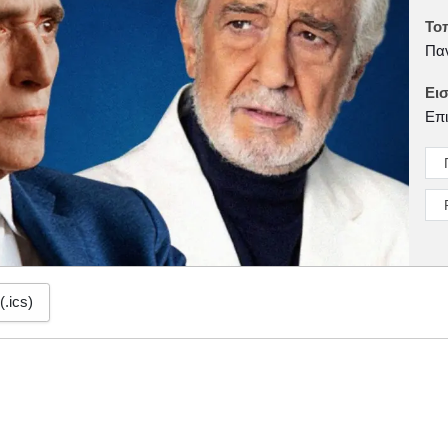
Το
Παν
Εισ
Επι
(.ics)