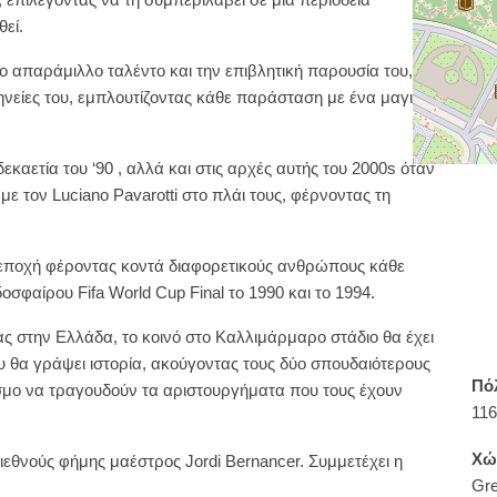
Π
εί.
 απαράμιλλο ταλέντο και την επιβλητική παρουσία του,
μηνείες του, εμπλουτίζοντας κάθε παράσταση με ένα μαγικό
εκαετία του ‘90 , αλλά και στις αρχές αυτής του 2000s όταν
ε τον Luciano Pavarotti στο πλάι τους, φέρνοντας τη
 εποχή φέροντας κοντά διαφορετικούς ανθρώπους κάθε
δοσφαίρου Fifa World Cup Final το 1990 και το 1994.
ας στην Ελλάδα, το κοινό στο Καλλιμάρμαρο στάδιο θα έχει
υ θα γράψει ιστορία, ακούγοντας τους δύο σπουδαιότερους
Πό
σμο να τραγουδούν τα αριστουργήματα που τους έχουν
116
Χώ
εθνούς φήμης μαέστρος Jordi Bernancer. Συμμετέχει η
Gr