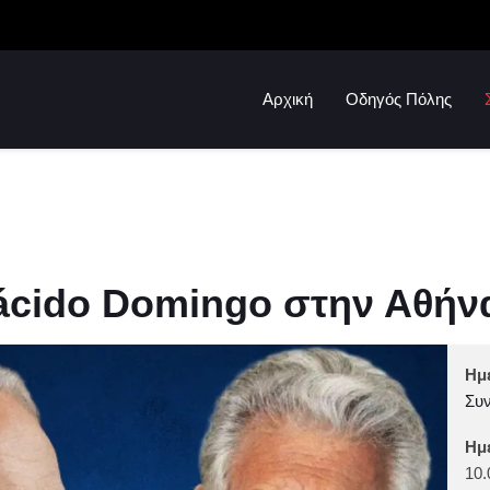
Αρχική
Οδηγός Πόλης
lácido Domingo στην Αθήν
Ημ
Συν
Ημ
10.