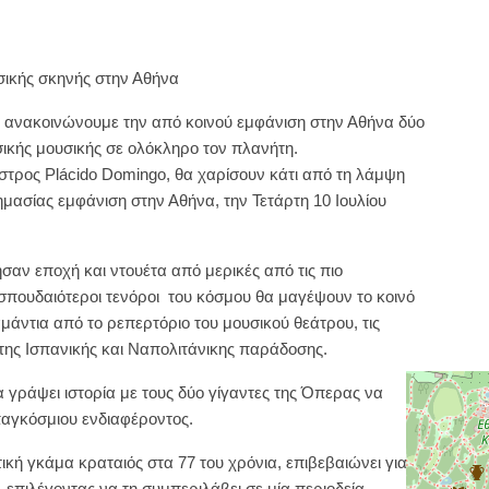
ικής σκηνής στην Αθήνα
ό ανακοινώνουμε την από κοινού εμφάνιση στην Αθήνα δύο
ικής μουσικής σε ολόκληρο τον πλανήτη.
έστρος Plácido Domingo, θα χαρίσουν κάτι από τη λάμψη
σημασίας εμφάνιση στην Αθήνα, την Τετάρτη 10 Ιουλίου
αν εποχή και ντουέτα από μερικές από τις πιο
πουδαιότεροι τενόροι του κόσμου θα μαγέψουν το κοινό
μάντια από το ρεπερτόριο του μουσικού θεάτρου, τις
 της Ισπανικής και Ναπολιτάνικης παράδοσης.
 γράψει ιστορία με τους δύο γίγαντες της Όπερας να
παγκόσμιου ενδιαφέροντος.
τική γκάμα κραταιός στα 77 του χρόνια, επιβεβαιώνει για
 επιλέγοντας να τη συμπεριλάβει σε μία περιοδεία