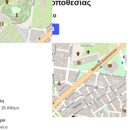
ληροφορίες τοποθεσίας
Παναθηναϊκό Στάδιο
Χάρτης
Οδηγίες
λη
 35 Αθήνα
ρα
eece