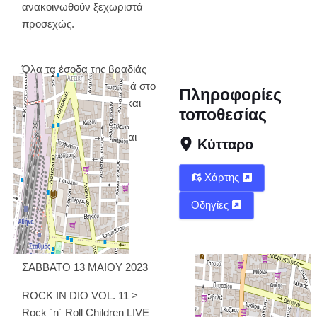
ανακοινωθούν ξεχωριστά
προσεχώς.
Όλα τα έσοδα της βραδιάς
θα διατεθούν ως δωρεά στο
Πληροφορίες
σύλλογο υποστήριξης και
τοποθεσίας
ενημέρωσης για τον
καρκίνο της παιδικής και
Κύτταρο
εφηβικής ηλικίας:
Χάρτης
ΚΑΡΚΙΝΑΚΙ
Οδηγίες
www.karkinaki.gr
info:
ΣΑΒΒΑΤΟ 13 ΜΑΙΟΥ 2023
ROCK IN DIO VOL. 11 >
Rock ΄n΄ Roll Children LIVE