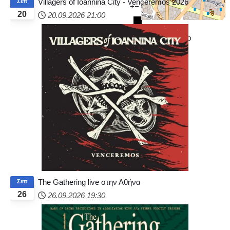
Villagers of Ioannina City - Venceremos 2026
Σεπ
+
−
20
20.09.2026
21:00
© OpenStreetMap
The Gathering live στην Αθήνα
Σεπ
26
26.09.2026
19:30