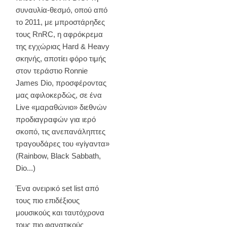
συναυλία-θεσμό, οπού από
το 2011, με μπροστάρηδες
τους RnRC, η αφρόκρεμα
της εγχώριας Hard & Heavy
σκηνής, αποτίει φόρο τιμής
στον τεράστιο Ronnie
James Dio, προσφέροντας
μας αφιλοκερδώς, σε ένα
Live «μαραθώνιο» διεθνών
προδιαγραφών για ιερό
σκοπό, τις ανεπανάληπτες
τραγουδάρες του «γίγαντα»
(Rainbow, Black Sabbath,
Dio...)
Ένα ονειρικό set list από
τους πιο επιδέξιους
μουσικούς και ταυτόχρονα
τους πιο φανατικούς