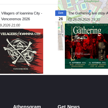
Villagers of Ioannina City -
The Gathering live στην
Σεπ
Venceremos 2026
26
26.09.2026
19:30
9.2026
21:00
Athensgram
Get News