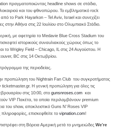
ation πραγματοποιώντας headline shows σε στάδια,
αλοκαιριού και του φθινοπώρου. Το εμβληματικό rock
 από το Park Hayarkon – Tel Aviv, Israel και συνεχίζει
ες στην Αθήνα στις 22 Ιουλίου στο Ολυμπιακό Στάδιο.
ερική, με αφετηρία το Medavie Blue Cross Stadium του
πισκεφτεί ιστορικούς συναυλιακούς χώρους όπως το
 το Wrigley Field – Chicago, IL στις 24 Αυγούστου. Η
ouver, BC στις 14 Οκτωβρίου.
ρόγραμμα της περιοδείας.
 την προπώληση του Nightrain Fan Club του συγκροτήματος
 ticketmaster.gr. Η γενική προπώληση για όλες τις
εβρουαρίου στις 10:00, στο
gunsnroses.com
και
τούν VIP Πακέτα, τα οποία περιλαμβάνουν premium
εια του show, αποκλειστικό Guns N’ Roses VIP
 πληροφορίες, επισκεφθείτε το
vipnation.com
!
πιστρέφει στη Βόρεια Αμερική μετά το μνημειώδες
We’re