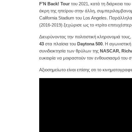
F’N Back! Tour
του 2021, κατά τη διάρκεια του
άκρη της ηπείρου στην άλλη, συμπεριλαμβανομ
California Stadium του Los Angeles. Παράλληλα,
(2016-2019) ξεχώρισε ως το «τρίτο επιτυχέστε
Διευρύνοντας την πολιτιστική κληρονομιά τους,
43
στα πλαίσια του
Daytona
500
. Η αγωνιστικ
συνιδιοκτησία των θρύλων της
NASCAR
,
Rich
ευκαιρία να μοιραστούν τον ενθουσιασμό του 
Αξιοσημείωτο είναι επίσης οτι το κινηματογραφ