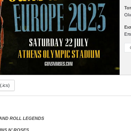
Το
Ολυ
Εισ
Επι
(.ics)
AND ROLL LEGENDS
NS N’ ROSES