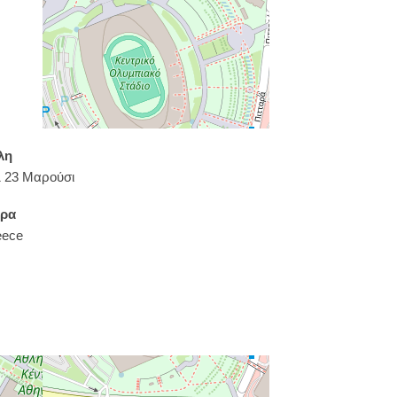
λη
 23 Μαρούσι
ρα
eece