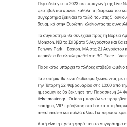
Περιοδεία για το 2023 σε παραγωγή της Live N
φεστιβάλ και αρένες καθόλη τη διάρκεια του κ
συγκρότημα ξεκινάει το ταξίδι του στις 5 Ιουνίου
δυναμικά στην Ευρώπη, κλείνοντας τις συναυλί
Το συγκρότημα θα συνεχίσει προς τη Βόρεια Αμ
Moncton, NB το Σάββατο 5 Αυγούστου και θα ε
Fenway Park – Boston, MA στις 21 Αυγούστου και
περιοδεία θα ολοκληρωθεί στο BC Place – Vanc
Παρακάτω υπάρχει το πλήρες επιβεβαιωμένο π
Τα εισιτήρια θα είναι διαθέσιμα ξεκινώντας με
την Τετάρτη 22 Φεβρουαρίου στις 10:00 από την
ημερομηνίες θα ξεκινήσει την Παρασκευή 24 Φ
ticketmaster.gr
. Οι fans μπορούν να προμηθευ
εισιτήρια, VIP πρόσβαση στα bar κατά τη διάρκ
merchandise και πολλά άλλα. Για περισσότερες
Αυτή είναι η πρώτη φορά που το συγκρότημα ε