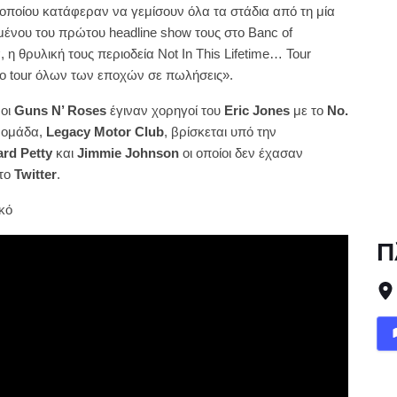
 οποίου κατάφεραν να γεμίσουν όλα τα στάδια από τη μία
ένου του πρώτου headline show τους στο Banc of
 η θρυλική τους περιοδεία Not In This Lifetime… Tour
ρο tour όλων των εποχών σε πωλήσεις».
 οι
Guns
N
’
Roses
έγιναν χορηγοί του
Eric
Jones
με το
No
.
ή ομάδα,
Legacy
Motor
Club
, βρίσκεται υπό την
ard
Petty
και
Jimmie
Johnson
οι οποίοι δεν έχασαν
στο
Twitter
.
ικό
Π