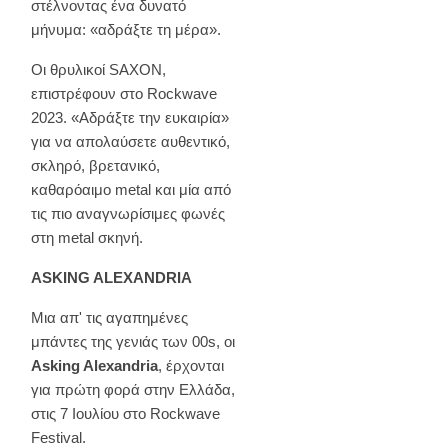
στέλνοντας ένα δυνατό
μήνυμα: «αδράξτε τη μέρα».
Οι θρυλικοί SAXON,
επιστρέφουν στο Rockwave
2023. «Αδράξτε την ευκαιρία»
για να απολαύσετε αυθεντικό,
σκληρό, βρετανικό,
καθαρόαιμο metal και μία από
τις πιο αναγνωρίσιμες φωνές
στη metal σκηνή.
ASKING ALEXANDRIA
Μια απ' τις αγαπημένες
μπάντες της γενιάς των 00s, οι
Asking Alexandria
, έρχονται
για πρώτη φορά στην Ελλάδα,
στις 7 Ιουλίου στο Rockwave
Festival.