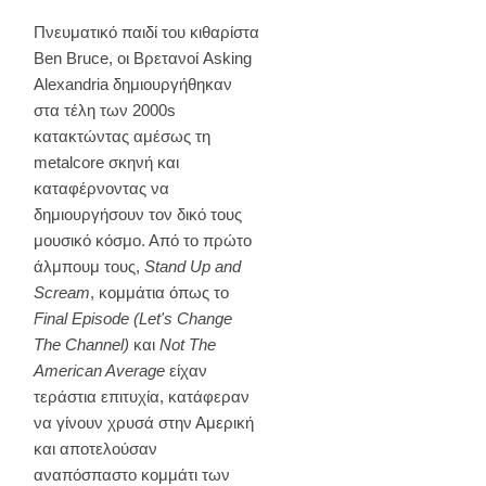
Πνευματικό παιδί του κιθαρίστα
Ben Bruce, οι Βρετανοί Asking
Alexandria δημιουργήθηκαν
στα τέλη των 2000s
κατακτώντας αμέσως τη
metalcore σκηνή και
καταφέρνοντας να
δημιουργήσουν τον δικό τους
μουσικό κόσμο. Από το πρώτο
άλμπουμ τους,
Stand Up and
Scream
, κομμάτια όπως το
Final Episode (Let's Change
The Channel)
και
Not The
American Average
είχαν
τεράστια επιτυχία, κατάφεραν
να γίνουν χρυσά στην Αμερική
και αποτελούσαν
αναπόσπαστο κομμάτι των