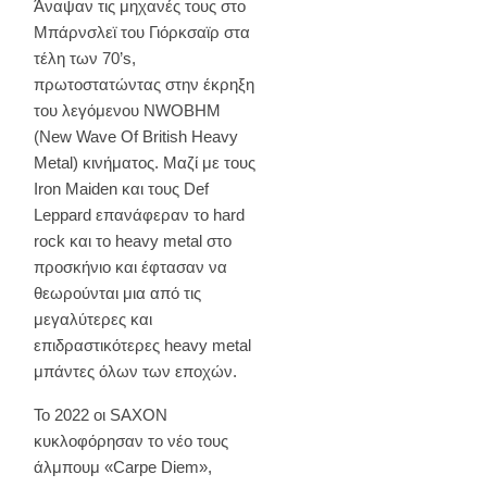
Άναψαν τις μηχανές τους στο
Μπάρνσλεϊ του Γιόρκσαϊρ στα
τέλη των 70’s,
πρωτοστατώντας στην έκρηξη
του λεγόμενου NWOBHM
(New Wave Of British Heavy
Metal) κινήματος. Μαζί με τους
Iron Maiden και τους Def
Leppard επανάφεραν το hard
rock και το heavy metal στο
προσκήνιο και έφτασαν να
θεωρούνται μια από τις
μεγαλύτερες και
επιδραστικότερες heavy metal
μπάντες όλων των εποχών.
Το 2022 οι SAXON
κυκλοφόρησαν το νέο τους
άλμπουμ «Carpe Diem»,