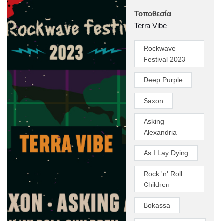
Τοποθεσία
Terra Vibe
Rockwave
Festival 2023
Deep Purple
Saxon
Asking
Alexandria
As I Lay Dying
Rock 'n' Roll
Children
Bokassa