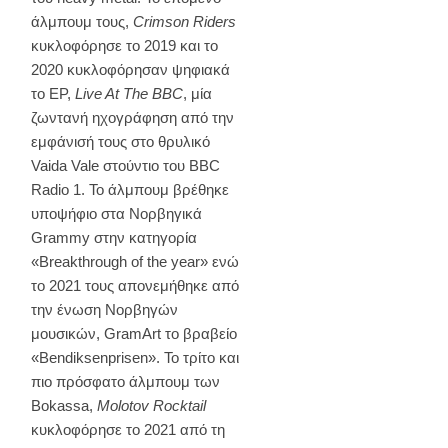
άλμπουμ τους,
Crimson Riders
κυκλοφόρησε το 2019 και το
2020 κυκλοφόρησαν ψηφιακά
το EP,
Live At The BBC
, μία
ζωντανή ηχογράφηση από την
εμφάνισή τους στο θρυλικό
Vaida Vale στούντιο του BBC
Radio 1. Το άλμπουμ βρέθηκε
υποψήφιο στα Νορβηγικά
Grammy στην κατηγορία
«Breakthrough of the year» ενώ
το 2021 τους απονεμήθηκε από
την ένωση Νορβηγών
μουσικών, GramArt το βραβείο
«Bendiksenprisen». Το τρίτο και
πιο πρόσφατο άλμπουμ των
Bokassa,
Molotov Rocktail
κυκλοφόρησε το 2021 από τη