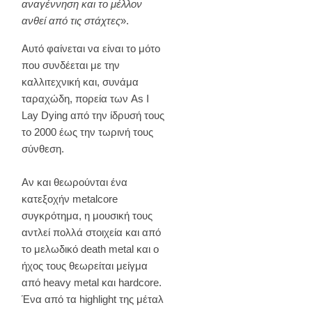
αναγέννηση και το μέλλον
ανθεί από τις στάχτες
».
Αυτό φαίνεται να είναι το μότο
που συνδέεται με την
καλλιτεχνική και, συνάμα
ταραχώδη, πορεία των As I
Lay Dying από την ίδρυσή τους
το 2000 έως την τωρινή τους
σύνθεση.
Αν και θεωρούνται ένα
κατεξοχήν metalcore
συγκρότημα, η μουσική τους
αντλεί πολλά στοιχεία και από
το μελωδικό death metal και ο
ήχος τους θεωρείται μείγμα
από heavy metal και hardcore.
Ένα από τα highlight της μέταλ