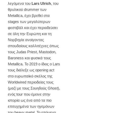
λεγόμενα του
Lars Ulrich
, του
θρυλικού drummer των
Metallica, έχει βρεθεί στα
stages των μεγαλύτερων
φεστιβάλ και έχει περιοδεύσει
σε όλη την Ευρώπη και τη
Νορβηγία ανοίγοντας
σπουδαίους καλλιτέχνες όπως
τους Judas Priest, Mastodon,
Baroness και φυσικά τους
Metallica. Το 2019 ο ίδιος ο Lars
τους διάλεξε ως opening act
στο ευρωπαϊκό σκέλος της
Worldwired περιοδείας τους
(μαζί με τους Σουηδούς Ghost),
ενός tour που έμεινε στην
ιστορία ως ένα από τα πιο
επιτυχημένα των ηγεμόνων
του heavy metal. Το επόμενο