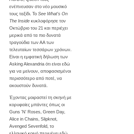
ενέπνευσαν στο νέο μουσικό
τους ταξίδι. Το
See What's On
The Inside
κυκλοφόρησε τον
Οκτώβριο του 21 και περιέχει
μερικά από τα πιο δυνατά
τραγούδια των ΑΑ των
τελευταίων τεσσάρων χρόνων.
Είναι η εμφατική δήλωση των
Asking Alexandria ότι είναι εδώ
για να μείνουν, αποφασισμένοι
περισσότερο από ποτέ, να
ακουστούν δυνατά.
Έχοντας μοιραστεί τη σκηνή με
κορυφαίες μπάντες όπως οι
Guns 'N' Roses, Green Day,
Alice in Chains, Slipknot,
Avenged Sevenfold, το
ελληνικό κοινό περιμένει εδώ