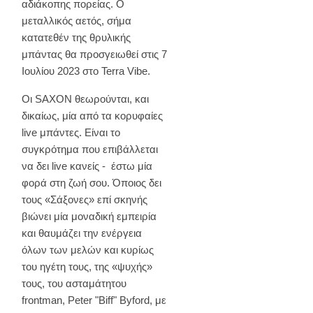
αδιάκοπης πορείας. Ο
μεταλλικός αετός, σήμα
κατατεθέν της θρυλικής
μπάντας θα προσγειωθεί στις 7
Ιουλίου 2023 στο Terra Vibe.
Οι SAXON θεωρούνται, και
δικαίως, μία από τα κορυφαίες
live μπάντες. Είναι το
συγκρότημα που επιβάλλεται
να δει live κανείς - έστω μία
φορά στη ζωή σου. Όποιος δει
τους «Σάξονες» επί σκηνής
βιώνει μία μοναδική εμπειρία
και θαυμάζει την ενέργεια
όλων των μελών και κυρίως
του ηγέτη τους, της «ψυχής»
τους, του ασταμάτητου
frontman, Peter "Biff" Byford, με