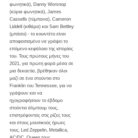
φωνητικά), Danny Worsnop
(κύρια φωνητικά), James
Cassells (τύμπανα), Cameron
Liddell (κιθάρα) και Sam Bettley
(μπάσο) - το κουιντέτο είναι
αποφασισμένο να γράψει το
επόμενο κεφάλαιο της ιστορίας
του. Τους πρώτους μήνες του
2021, για πρώτη φορά μέσα σε
μια δεκαετία, βρέθηκαν όλοι
μαζί σε ένα στούντιο στο
Franklin του Tennessee, για να
γράψουν και να
ηχογραφήσουν το έβδομο
στούντιο άλμπουμ τους,
επιστρέφοντας στις ρίζες τους
και στους μουσικούς ήρωες
τους. Led Zeppelin, Metallica,
AC/DC, Queen τους