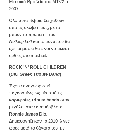
Μουσικά Βραβεία του MTV2 το
2007.
Όλα αυτά βέβαια θα χαθούν
από τις σκέψεις μας, με το
μπουν τα πρώτα riff του
Nothing Left
και το μόνο που θα
έχει σημασία θα είναι να μείνεις
όρθιος στο moshpit.
ROCK 'N' ROLL CHILDREN
(
DIO Greek Tribute Band
)
Έχουν αναγνωριστεί
παγκοσμίως ως μία από τις
κορυφαίες tribute bands
στον
μεγάλο, στον ανυπέρβλητο
Ronnie James Dio
.
Δημιουργήθηκαν το 2010, λίγες
ώρες μετά το θάνατο του, με