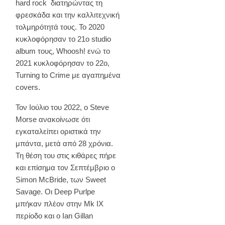
hard rock διατηρώντας τη
φρεσκάδα και την καλλιτεχνική
τολμηρότητά τους. Το 2020
κυκλοφόρησαν το 21ο studio
album τους, Whoosh! ενώ το
2021 κυκλοφόρησαν το 22ο,
Turning to Crime με αγαπημένα
covers.
Τον Ιούλιο του 2022, ο Steve
Morse ανακοίνωσε ότι
εγκαταλείπει οριστικά την
μπάντα, μετά από 28 χρόνια.
Τη θέση του στις κιθάρες πήρε
και επίσημα τον Σεπτέμβριο ο
Simon McBride, των Sweet
Savage. Οι Deep Purlpe
μπήκαν πλέον στην Mk IX
περίοδο και ο Ian Gillan