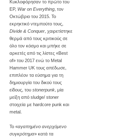
Kυκλοφόρησαν το πρώτο του
EP,
War on Everything
, τον
Οκτώβριο του 2015. Το
εκρηκτικό ντεμπούτο τους,
Divide & Conquer
, χαιρετίστηκε
θερμά από τους κριτικούς σε
όλο τον κόσμο και μπήκε σε
αρκετές από τις λίστες «Best
of» του 2017 ενώ το Metal
Hammer UK τους απέδωσε,
επιπλέον τα εύσημα για τη
δημιουργία του δικού τους
είδους, του
stonerpunk
, μία
μείξη από sludge/ stoner
στοιχεία με hardcore punk και
metal.
Το «
αγαπημένο ανερχόμενο
συγκρότημα
» κατά τα