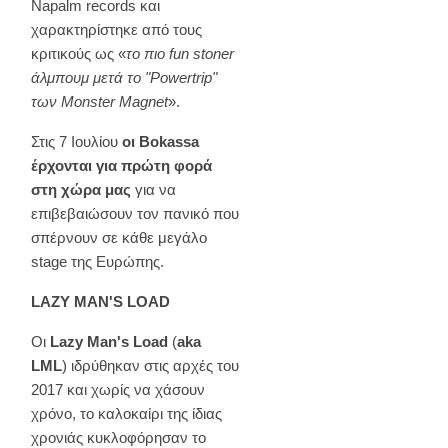
Napalm records και
χαρακτηρίστηκε από τους
κριτικούς ως «
το πιο fun stoner
άλμπουμ μετά το "Powertrip"
των Monster Magnet
».
Στις 7 Ιουλίου
οι Bokassa
έρχονται για πρώτη φορά
στη χώρα μας
για να
επιβεβαιώσουν τον πανικό που
σπέρνουν σε κάθε μεγάλο
stage της Ευρώπης.
LAZY MAN'S LOAD
Οι
Lazy Man's Load
(
aka
LML
) ιδρύθηκαν στις αρχές του
2017 και χωρίς να χάσουν
χρόνο, το καλοκαίρι της ίδιας
χρονιάς κυκλοφόρησαν το