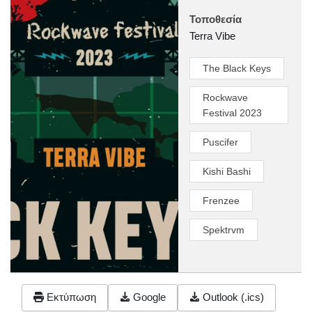
Τοποθεσία
Terra Vibe
The Black Keys
Rockwave
Festival 2023
Puscifer
Kishi Bashi
Frenzee
Spektrvm
Εκτύπωση
Google
Outlook (.ics)