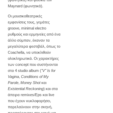
Maynard (φωνητικά).
Οι μουσικοθεατρικές
εμφανίσεις τους, γεμάτες
groove, minimal electro
ρυθμούς και ερμηνείες από ένα
άλλο σύμπαν, έκαναν τα
μεγαλύτερα φεστιβάλ, όπως το
Coachella, να υποκλιθούν
ολοκληρωτικά. Οι χαρακτήρες
των concept που συστήνονται
στα 4 studio album (
"V" Is for
Vagina
,
Conditions of My
Parole
,
Money Shot
και
Existential Reckoning
) και στα
άπειρα remixes/Eps και live
που έχουν κυκλοφορήσει,
παρελαύνουν στην σκηνή,
προσφέροντας στο κοινό μια