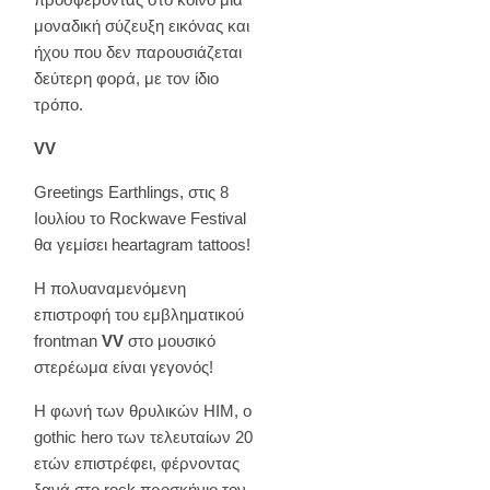
μοναδική σύζευξη εικόνας και
ήχου που δεν παρουσιάζεται
δεύτερη φορά, με τον ίδιο
τρόπο.
VV
Greetings Earthlings, στις 8
Ιουλίου το Rockwave Festival
θα γεμίσει heartagram tattoos!
H πολυαναμενόμενη
επιστροφή του εμβληματικού
frontman
VV
στο μουσικό
στερέωμα είναι γεγονός!
Η φωνή των θρυλικών HIM, ο
gothic hero των τελευταίων 20
ετών επιστρέφει, φέρνοντας
ξανά στο rock προσκήνιο τον