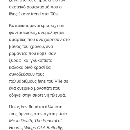
σκοτεινό ρομαντισμό που o
ίδιος έκανε trend στα '00s.
Καταδικασμένοι έρωτες, noir
φαντασιώσεις, ανομολόγητες
αμαρτίες που αναχώρησαν στο
βάθος του χρόνου, ένα
ρομάντζο που κόβει σαν
ξυράφι και γλυκόπιοτο
καλοκαιρινό κρασί θα
συνοδεύσουν τους
πολυάριθμους fans του Ville σε
ένα ονειρικό μονοπάτι που
οδηγεί στην σκοτεινή πλευρά.
Ποιος δεν θυμάται άλλωστε
τους ύμνους στην αγάπη:
Join
Me in Death
,
The Funeral of
Hearts
,
Wings Of A Butterfly
,