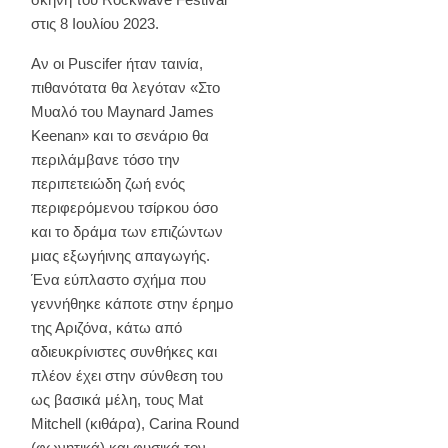
στις 8 Ιουλίου 2023.
Αν οι Puscifer ήταν ταινία,
πιθανότατα θα λεγόταν «Στο
Μυαλό του Maynard James
Keenan» και το σενάριο θα
περιλάμβανε τόσο την
περιπετειώδη ζωή ενός
περιφερόμενου τσίρκου όσο
και το δράμα των επιζώντων
μιας εξωγήινης απαγωγής.
Ένα εύπλαστο σχήμα που
γεννήθηκε κάποτε στην έρημο
της Αριζόνα, κάτω από
αδιευκρίνιστες συνθήκες και
πλέον έχει στην σύνθεση του
ως βασικά μέλη, τους Mat
Mitchell (κιθάρα), Carina Round
(φωνητικά) και φυσικά τον