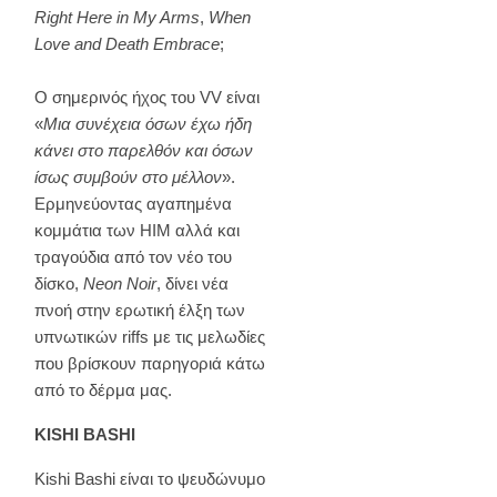
Right Here in My Arms
,
When
Love and Death Embrace
;
Ο σημερινός ήχος του VV είναι
«
Μια συνέχεια όσων έχω ήδη
κάνει στο παρελθόν και όσων
ίσως συμβούν στο μέλλον
».
Ερμηνεύοντας αγαπημένα
κομμάτια των HIM αλλά και
τραγούδια από τον νέο του
δίσκο,
Neon Noir
, δίνει νέα
πνοή στην ερωτική έλξη των
υπνωτικών riffs με τις μελωδίες
που βρίσκουν παρηγοριά κάτω
από το δέρμα μας.
KISHI BASHI
Kishi Bashi είναι το ψευδώνυμο