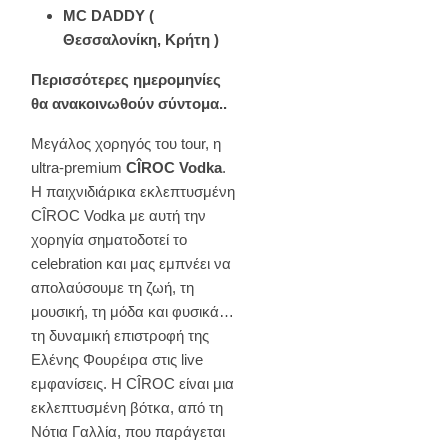
MC DADDY (
Θεσσαλονίκη, Κρήτη )
Περισσότερες ημερομηνίες
θα ανακοινωθούν σύντομα..
Μεγάλος χορηγός του tour, η
ultra-premium
CÎROC Vodka
.
Η παιχνιδιάρικα εκλεπτυσμένη
CÎROC Vodka με αυτή την
χορηγία σηματοδοτεί το
celebration και μας εμπνέει να
απολαύσουμε τη ζωή, τη
μουσική, τη μόδα και φυσικά…
τη δυναμική επιστροφή της
Ελένης Φουρέιρα στις live
εμφανίσεις. H CÎROC είναι μια
εκλεπτυσμένη βότκα, από τη
Νότια Γαλλία, που παράγεται