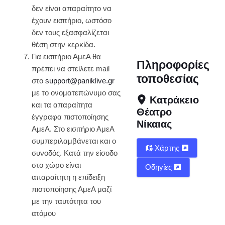
δεν είναι απαραίτητο να
έχουν εισιτήριο, ωστόσο
δεν τους εξασφαλίζεται
θέση στην κερκίδα.
Για εισιτήριο ΑμεΑ θα
Πληροφορίες
πρέπει να στείλετε mail
τοποθεσίας
στο
support@paniklive.gr
με το ονοματεπώνυμο σας
Κατράκειο
και τα απαραίτητα
Θέατρο
έγγραφα πιστοποίησης
Νίκαιας
ΑμεΑ. Στο εισιτήριο ΑμεΑ
συμπεριλαμβάνεται και ο
Χάρτης
συνοδός. Κατά την είσοδο
στο χώρο είναι
Οδηγίες
απαραίτητη η επίδειξη
πιστοποίησης ΑμεΑ μαζί
με την ταυτότητα του
ατόμου