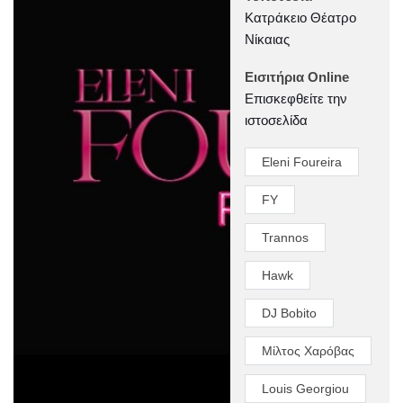
Κατράκειο Θέατρο
Νίκαιας
Εισιτήρια Online
Επισκεφθείτε την
ιστοσελίδα
Eleni Foureira
FY
Trannos
Hawk
DJ Bobito
Μίλτος Χαρόβας
Louis Georgiou