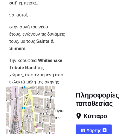
out
) εμπειρία...
ναι αυτοί,
στην αυγή του νέου
έτους, ενώνουν τις δυνάμεις
τους, με τους
Saints &
Sinners
!
Την κορυφαία
Whitesnake
Tribute Band
της
χώρας, αποτελούμενη από
εκλεκτά μέλη της σκηνής
μας
γνωστή για τις
Πληροφορίες
Liveάρες της
και τις
τοποθεσίας
..συλλεκτικές τις
εμφανίσεις..
(με λίγα λόγια
Κύτταρο
.. όταν τους πετύχετε, μην
τους χάσετε..!)
Χάρτης