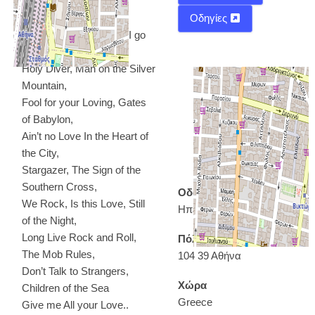
Ετοιμαστείτε για ...
Οδηγίες
Heaven and Hell, Here I go
again,
Holy Diver, Man on the Silver
Mountain,
Fool for your Loving, Gates
of Babylon,
Ain’t no Love In the Heart of
the City,
Stargazer, The Sign of the
Southern Cross,
Οδός
We Rock, Is this Love, Still
Ηπείρου 48
of the Night,
Long Live Rock and Roll,
Πόλη
The Mob Rules,
104 39 Αθήνα
Don’t Talk to Strangers,
Χώρα
Children of the Sea
Greece
Give me All your Love..