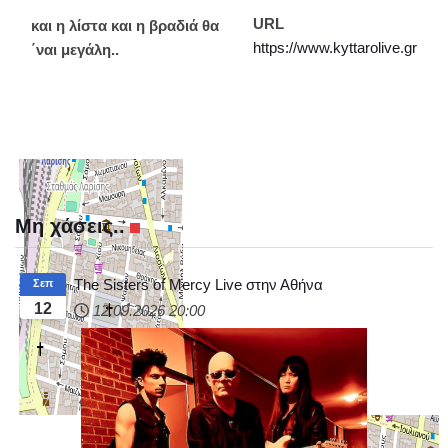
URL
και η λίστα και η βραδιά θα
https://www.kyttarolive.gr
΄ναι μεγάλη..
Μη χάσεις..
The Sisters of Mercy Live στην Αθήνα
Σεπ
12
12.09.2026
20:00