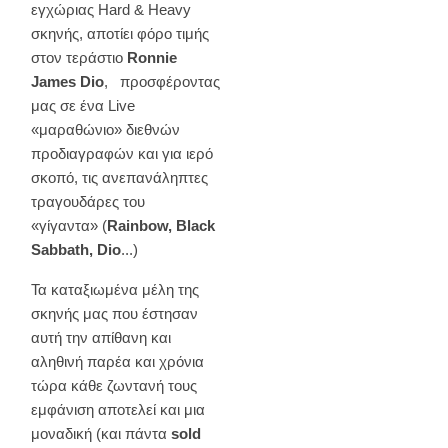
εγχώριας Hard & Heavy
σκηνής, αποτίει φόρο τιμής
στον τεράστιο
Ronnie
James
Dio
, προσφέροντας
μας σε ένα Live
«μαραθώνιο» διεθνών
προδιαγραφών και για ιερό
σκοπό, τις ανεπανάληπτες
τραγουδάρες του
«γίγαντα» (
Rainbow, Black
Sabbath, Dio
...)
Τα καταξιωμένα μέλη της
σκηνής μας που έστησαν
αυτή την απίθανη και
αληθινή παρέα και χρόνια
τώρα κάθε ζωντανή τους
εμφάνιση αποτελεί και μια
μοναδική (και πάντα
sold