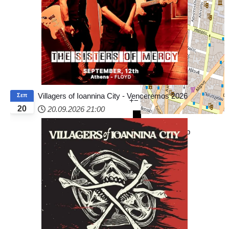
Villagers of Ioannina City - Venceremos 2026
Σεπ
+
−
20
20.09.2026
21:00
© OpenStreetMap