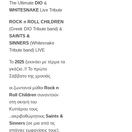
The Ultimate
DIO
&
WHITESNAKE
Live Tribute
ROCK n ROLL CHILDREN
(Greek DIO Tribute band) &
SAINTS &
SINNERS
(Whitesnake
Tribute band) LIVE
Το
2025
ξεκινάει με τέρμα τα
γκάζια..!! Το πρώτο
Σάββατο της χρονιάς
οι ζωντανοί μύθοι
Rock
n
Roll
Children
συναντούν
στη σκηνή του
Κυττάρου τους
..ακριβοθώρητους
Saints
&
Sinners
(σε μια από τις
σπάνιες εμφανίσεις τους),