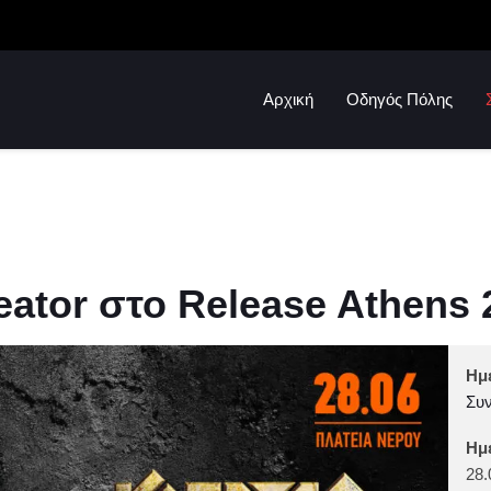
Αρχική
Οδηγός Πόλης
ator στο Release Athens 
Ημ
Συν
Ημ
28.