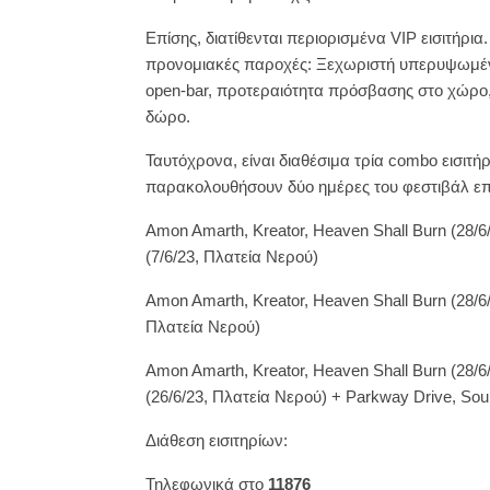
Επίσης, διατίθενται περιορισμένα VIP εισιτήρι
προνομιακές παροχές: Ξεχωριστή υπερυψωμένη
οpen-bar, προτεραιότητα πρόσβασης στο χώρο, 
δώρο.
Ταυτόχρονα, είναι διαθέσιμα τρία combo εισιτή
παρακολουθήσουν δύο ημέρες του φεστιβάλ ε
Amon Amarth, Kreator, Heaven Shall Burn (28/6
(7/6/23, Πλατεία Νερού)
Amon Amarth, Kreator, Heaven Shall Burn (28/6
Πλατεία Νερού)
Αmon Amarth, Kreator, Heaven Shall Burn (28/6
(26/6/23, Πλατεία Νερού) + Parkway Drive, Soul
Διάθεση εισιτηρίων:
Τηλεφωνικά στο
11876