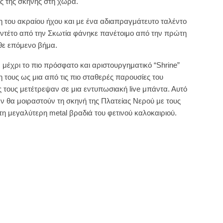
ς της σκηνής στη χώρα.
του ακραίου ήχου και με ένα αδιαπραγμάτευτο ταλέντο
ιντέτο από την Σκωτία φάνηκε πανέτοιμο από την πρώτη
άθε επόμενο βήμα.
 μέχρι το πιο πρόσφατο και αριστουργηματικό “Shrine”
η τους ως μια από τις πιο σταθερές παρουσίες του
ς τους μετέτρεψαν σε μια εντυπωσιακή live μπάντα. Αυτό
ταν θα μοιραστούν τη σκηνή της Πλατείας Νερού με τους
τη μεγαλύτερη metal βραδιά του φετινού καλοκαιριού.