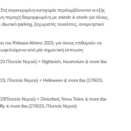
α. Στη συγκεκριμένη κατηγορία περιλαμβάνονται οι εξής
 περιοχή διαμορφωμένη με stands & stools για όλους,
ιδιωτικό parking, ξεχωριστές τουαλέτες, αναμνηστικό
ρια του Release Athens 2023, για όσους επιθυμούν να
πωφελούμενοι από μία σημαντική έκπτωση:
/23 Πλατεία Νερού) + Nightwish, Insomnium & more tba
/23, Πλατεία Νερού) + Helloween & more tba (17/6/23,
/23Πλατεία Νερού) + Disturbed, Nova Twins & more tba
fly & more tba (27/6/23, Πλατεία Νερού)