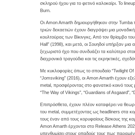
σκληρού ήχου για το φετινό καλοκαίρι. Το line
Burn.
Οι Amon Amarth δημιουργήθηκαν στην Tumba τη
τριών δεκαετιών έχουν διαγράψει μια μοναδική π
κουλτούρας των Βίκινγκς. Από τον θρίαμβο το
Hall” (1998), και μετά, οι Σουηδοί υπήρξαν μι
ξεχωριστό ήχο που συνδυάζει τα καλύτερα στοιχ
διαχρονικά τραγούδια και τις εκρηκτικές, σχεδό
Με κυκλοφορίες όπως το σπουδαίο “Twilight Of 
“Jomsviking” (2016), οι Amon Amarth έχουν εξελ
metal, προσφέροντας στο φανατικό κοινό τους
“The Way of Vikings”, “Guardians of Asgaard”, “
Επιπρόσθετα, έχουν πλέον καταφέρει να θεωρού
του metal, συμμετέχοντας ως headliners στα κ
τους έναν από τους κορυφαίους δίσκους της καρ
Amon Amarth έρχονται στο Release Athens 20
υπενθυμίσει στους οπαδούς τους πως παραμένο