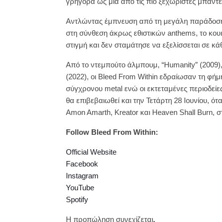
γρήγορα ως μια από τις πιο ξεχωριστές μπάντε
Αντλώντας έμπνευση από τη μεγάλη παράδοση 
στη σύνθεση άκρως εθιστικών anthems, το κου
στιγμή και δεν σταμάτησε να εξελίσσεται σε κ
Από το ντεμπούτο άλμπουμ, “Humanity” (2009),
(2022), οι Bleed From Within εδραίωσαν τη φήμ
σύγχρονου metal ενώ οι εκτεταμένες περιοδείε
θα επιβεβαιωθεί και την Τετάρτη 28 Ιουνίου, ό
Amon Amarth, Kreator και Heaven Shall Burn, σ
Follow Bleed From Within:
Official Website
Facebook
Instagram
YouTube
Spotify
Η προπώληση συνεχίζεται
.