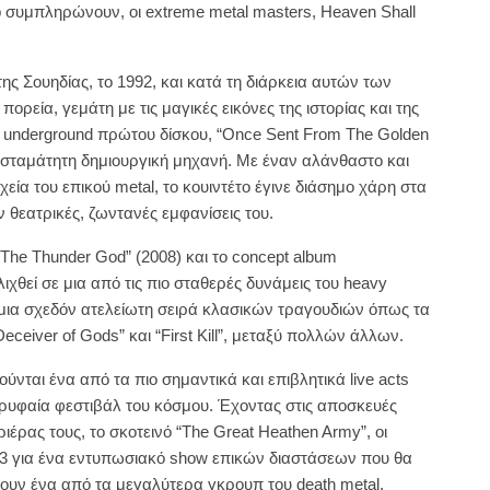
up συμπληρώνουν, οι extreme metal masters, Heaven Shall
ς Σουηδίας, το 1992, και κατά τη διάρκεια αυτών των
ορεία, γεμάτη με τις μαγικές εικόνες της ιστορίας και της
υ underground πρώτου δίσκου, “Once Sent From The Golden
α ασταμάτητη δημιουργική μηχανή. Με έναν αλάνθαστο και
εία του επικού metal, το κουιντέτο έγινε διάσημο χάρη στα
ν θεατρικές, ζωντανές εμφανίσεις του.
The Thunder God” (2008) και το concept album
ιχθεί σε μια από τις πιο σταθερές δυνάμεις του heavy
 μια σχεδόν ατελείωτη σειρά κλασικών τραγουδιών όπως τα
Deceiver of Gods” και “First Kill”, μεταξύ πολλών άλλων.
νται ένα από τα πιο σημαντικά και επιβλητικά live acts
ορυφαία φεστιβάλ του κόσμου. Έχοντας στις αποσκευές
ιέρας τους, το σκοτεινό “The Great Heathen Army”, οι
23 για ένα εντυπωσιακό show επικών διαστάσεων που θα
υν ένα από τα μεγαλύτερα γκρουπ του death metal.