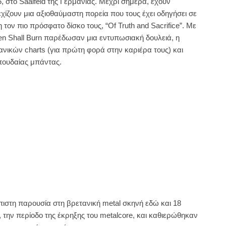
, στο Saalfeld της Γερμανίας. Μέχρι σήμερα, έχουν
χίζουν μια αξιοθαύμαστη πορεία που τους έχει οδηγήσει σε
ον πιο πρόσφατο δίσκο τους, “Of Truth and Sacrifice”. Με
en Shall Burn παρέδωσαν μια εντυπωσιακή δουλειά, η
νικών charts (για πρώτη φορά στην καριέρα τους) και
πουδαίας μπάντας.
όπιστη παρουσία στη βρετανική metal σκηνή εδώ και 18
 την περίοδο της έκρηξης του metalcore, και καθιερώθηκαν