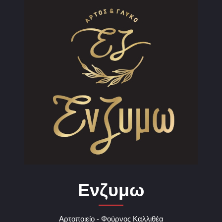
Ενζυμω
Αρτοποιείο - Φούρνος Καλλιθέα