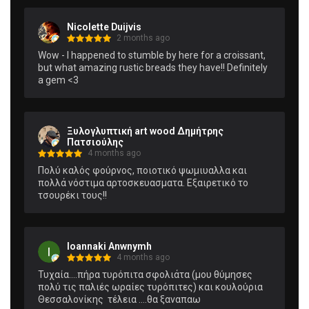
Nicolette Duijvis
2 months ago
Wow - I happened to stumble by here for a croissant, 
but what amazing rustic breads they have!! Definitely 
a gem <3
Ξυλογλυπτική art wood Δημήτρης
Πατσιούλης
4 months ago
Πολύ καλός φούρνος, ποιοτικό ψωμιυαλλα και 
πολλά νόστιμα αρτοσκευασματα. Εξαιρετικό το 
τσουρέκι τους!!
Ioannaki Anwnymh
4 months ago
Τυχαία....πήρα τυρόπιτα σφολιάτα (μου θύμησες 
πολύ τις παλιές ωραίες τυρόπιτες) και κουλούρια 
Θεσσαλονίκης  τέλεια ....θα ξαναπαω