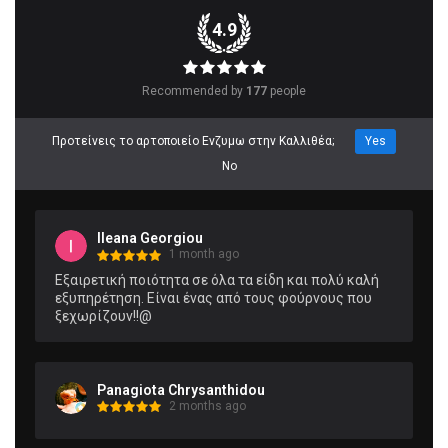
4.9
Recommended by
177
people
Προτείνεις το αρτοποιείο Ενζυμω στην Καλλιθέα;
Yes
No
Ileana Georgiou
1 month ago
Εξαιρετική ποιότητα σε όλα τα είδη και πολύ καλή 
εξυπηρέτηση. Είναι ένας από τους φούρνους που 
ξεχωρίζουν!!@
Panagiota Chrysanthidou
2 months ago