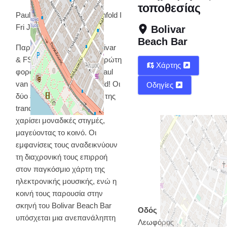
τοποθεσίας
Paul Van Dyk I Paul Oakenfold I
Fri June 27
Bolivar
Beach Bar
Παρασκευή 27 Ιουνίου Bolivar
& FSI παρουσιάζουν για πρώτη
Χάρτης
φορά μαζί στην Ελλάδα Paul
van Dyk και Paul Oakenfold! Οι
Οδηγίες
δύο εμβληματικές μορφές της
trance σκηνής μας έχουν
χαρίσει μοναδικές στιγμές,
μαγεύοντας το κοινό. Οι
εμφανίσεις τους αναδεικνύουν
τη διαχρονική τους επιρροή
στον παγκόσμιο χάρτη της
ηλεκτρονικής μουσικής, ενώ η
κοινή τους παρουσία στην
σκηνή του Bolivar Beach Bar
Οδός
υπόσχεται μια ανεπανάληπτη
Λεωφόρος