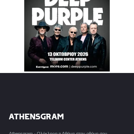
Athensgram - Ολόκληρη η Αθήνα στην οθόνη σου