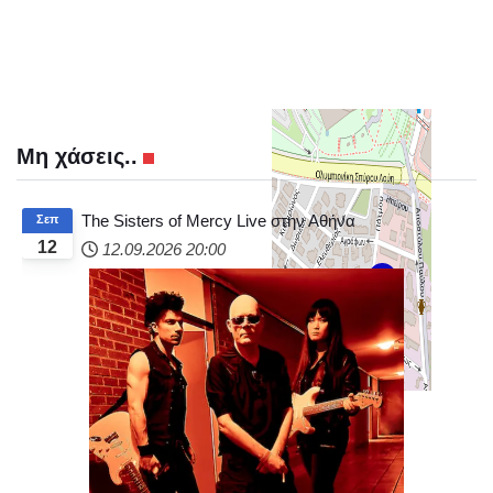
Μη χάσεις..
+
−
The Sisters of Mercy Live στην Αθήνα
Σεπ
12
12.09.2026
20:00
© OpenStreetMap