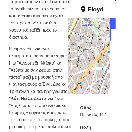
παρουσιάσουν ένα show όπου
τα synthesizers, τα vocoders
Floyd
και τα drum machines έχουν
τον πρώτο ρόλο, σε ένα
Χάρτης
χορευτικό ταξίδι προς το
Οδηγίες
διάστημα.
Ετοιμαστείτε για ένα
ασταμάτητο party με τα super
hits "Ανισόπεδη Ντίσκο" και
"Χτύπα με σαν ρεύμα στην
πίστα" μαζί με μουσική από
Φαντασμαγορία Ένα, Δύο και
Τρία αλλά και τα, ήδη γνωστά,
"
Κάτι Να Σε Ζεσταίνει
" και
"Ροζ Φώτα" από το νέο δίσκο.
Οδός
Ιστορίες για φίλους και έρωτες,
Πειραιώς 117
το soundtrack της πόλης, η ποπ
μουσική που μιλάει πολιτικά και
Πόλη