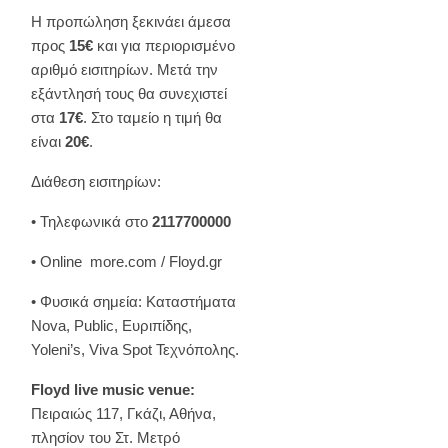
Η προπώληση ξεκινάει άμεσα
προς
15
€
και για περιορισμένο
αριθμό εισιτηρίων. Μετά την
εξάντλησή τους θα συνεχιστεί
στα
17
€
. Στο ταμείο η τιμή θα
είναι
20
€
.
Διάθεση εισιτηρίων:
• Τηλεφωνικά στο
2117700000
• Online more.com / Floyd.gr
• Φυσικά σημεία: Καταστήματα
Νova, Public, Ευριπίδης,
Yoleni’s, Viva Spot Τεχνόπολης.
Floyd live music venue:
Πειραιώς 117, Γκάζι, Αθήνα,
πλησίον του Στ. Μετρό