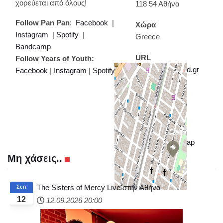
χορεύεται από όλους!
118 54 Αθήνα
Follow Pan Pan
:
Facebook
|
Χώρα
Instagram
|
Spotify
|
Greece
Bandcamp
URL
Follow Years of Youth:
https://www.floyd.gr
Facebook
|
Instagram
|
Spotify
+
−
© OpenStreetMap
Μη χάσεις..
The Sisters of Mercy Live στην Αθήνα
Σεπ
12
12.09.2026
20:00