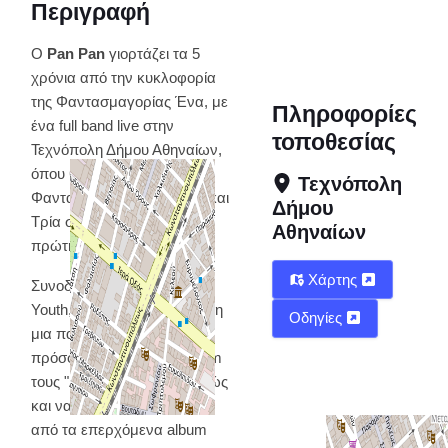
Περιγραφή
O
Pan Pan
γιορτάζει τα 5
χρόνια από την κυκλοφορία
της Φαντασμαγορίας Ένα, με
Πληροφορίες
ένα full band live στην
τοποθεσίας
Τεχνόπολη Δήμου Αθηναίων,
όπου θα παρουσιάσει
Τεχνόπολη
Φαντασμαγορία Ένα, Δύο και
Δήμου
Τρία στην ολότητά τους για
Αθηναίων
πρώτη φορά.
Χάρτης
Συνοδοιπόρος ο Years Of
Youth, για να στήσουν ακόμη
Οδηγίες
μια παράσταση με το πιο
πρόσφατο από κοινού album
τους "Λύκοι στον Άρη", καθώς
και να μοιραστούν μουσική
από τα επερχόμενα album