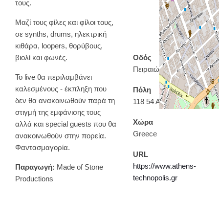
τους.
Μαζί τους φίλες και φίλοι τους,
σε synths, drums, ηλεκτρική
κιθάρα, loopers, θορύβους,
βιολί και φωνές.
Οδός
Πειραιώς 100
Το live θα περιλαμβάνει
καλεσμένους - έκπληξη που
Πόλη
δεν θα ανακοινωθούν παρά τη
118 54 Αθήνα
στιγμή της εμφάνισης τους
Χώρα
αλλά και special guests που θα
Greece
ανακοινωθούν στην πορεία.
Φαντασμαγορία.
URL
https://www.athens-
Παραγωγή:
Made of Stone
technopolis.gr
Productions