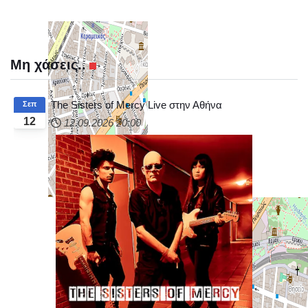
Μη χάσεις..
The Sisters of Mercy Live στην Αθήνα
Σεπ
12
12.09.2026
20:00