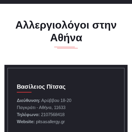
Αλλεργιολόγοι στην
Αθήνα
Βασίλειος Πίτσας
Διεύθυνση:
Αρύββου 18-20
Παγκράτι - Αθήνα, 11633
Τηλέφωνο:
2107568418
Website:
pitsasallergy.gr