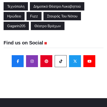
Τεχνόπολη
Δημοτικό Θέατρο Λυκαβηττού
Ηρώδειο
Fuzz
Σταυρός Του Νότου
Gagarin205
Θέατρο Βράχων
Find us on Social