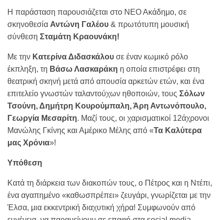
Η παράσταση παρουσιάζεται στο ΝΕΟ Ακάδημο, σε
σκηνοθεσία
Αντώνη Γαλέου
& πρωτότυπη μουσική
σύνθεση
Σταμάτη Κραουνάκη!
Με την
Κατερίνα Διδασκάλου
σε έναν κωμικό ρόλο
έκπληξη, τη
Βάσω Λασκαράκη
η οποία επιστρέφει στη
θεατρική σκηνή μετά από απουσία αρκετών ετών, και ένα
επιτελείο γνωστών ταλαντούχων ηθοποιών, τους
Σόλων
Τσούνη, Δημήτρη Κουρούμπαλη, Άρη Αντωνόπουλο,
Γεωργία Μεσαρίτη
. Μαζί τους, οι χαρισματικοί 12άχρονοι
Μανώλης Γκίνης και Αμέρικο Μέλης από «
Τα Καλύτερα
μας Χρόνια
»!
Υπόθεση
Κατά τη διάρκεια των διακοπών τους, ο Πέτρος και η Ντέπι,
ένα αγαπημένο «καθωσπρέπει» ζευγάρι, γνωρίζεται με την
Έλσα, μια εκκεντρική διαχυτική χήρα! Συμφωνούν από
ευγένεια, να παραμείνουν σε επαφή στα social media.