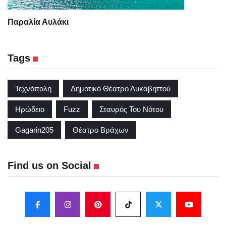
Παραλία Αυλάκι
Tags
Τεχνόπολη
Δημοτικό Θέατρο Λυκαβηττού
Ηρώδειο
Fuzz
Σταυρός Του Νότου
Gagarin205
Θέατρο Βράχων
Find us on Social