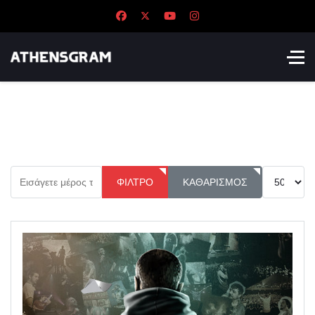
Εισάγετε μέρος του τίτλου.
Εμφάνιση 
ΦΊΛΤΡΟ
ΚΑΘΑΡΙΣΜΌΣ