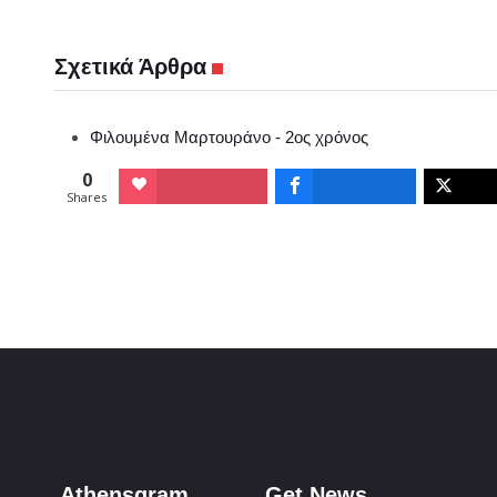
Σχετικά Άρθρα
Φιλουμένα Μαρτουράνο - 2ος χρόνος
0
Shares
Athensgram
Get News