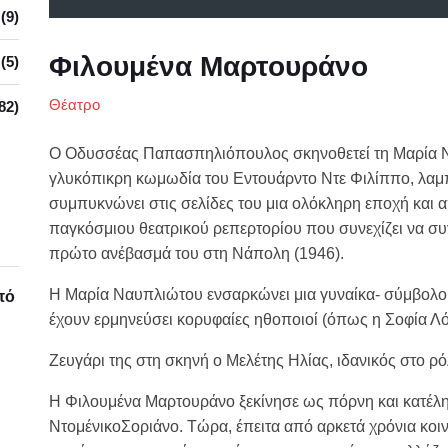
(9)
Φιλουμένα Μαρτουράνο
(5)
Θέατρο
82)
Ο Οδυσσέας Παπασπηλιόπουλος σκηνοθετεί τη Μαρία Ν
γλυκόπικρη κωμωδία του Εντουάρντο Ντε Φιλίππο, λαμπ
συμπυκνώνει στις σελίδες του μια ολόκληρη εποχή και α
παγκόσμιου θεατρικού ρεπερτορίου που συνεχίζει να συγ
πρώτο ανέβασμά του στη Νάπολη (1946).
Η Μαρία Ναυπλιώτου ενσαρκώνει μια γυναίκα- σύμβολο,
πό
έχουν ερμηνεύσει κορυφαίες ηθοποιοί (όπως η Σοφία Λό
Ζευγάρι της στη σκηνή ο Μελέτης Ηλίας, ιδανικός στο ρ
Η Φιλουμένα Μαρτουράνο ξεκίνησε ως πόρνη και κατέλ
ΝτομένικοΣοριάνο. Τώρα, έπειτα από αρκετά χρόνια κοινο