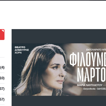
(4)
10)
37)
57)