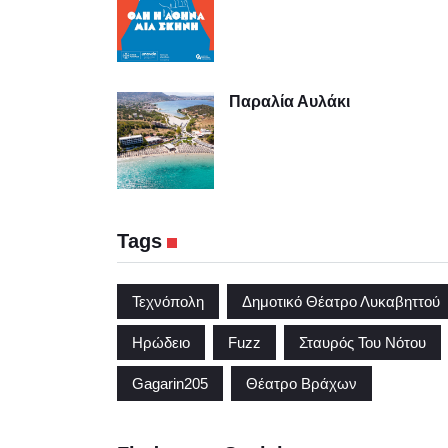
Παραλία Αυλάκι
Tags
Τεχνόπολη
Δημοτικό Θέατρο Λυκαβηττού
Ηρώδειο
Fuzz
Σταυρός Του Νότου
Gagarin205
Θέατρο Βράχων