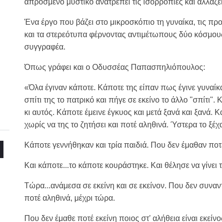
απρόσμενο μυστικό ανατρέπει τις ισορροπίες και αλλάζει
Ένα έργο που βάζει στο μικροσκόπιο τη γυναίκα, τις προ
και τα στερεότυπα φέρνοντας αντιμέτωπους δύο κόσμου
συγγραφέα.
Όπως γράφει και ο Οδυσσέας Παπασπηλιόπουλος:
«Όλα έγιναν κάποτε. Κάποτε της είπαν πως έγινε γυναίκα
σπίτι της το πατρικό και πήγε σε εκείνο το άλλο "σπίτι"
κι αυτός. Κάποτε έμεινε έγκυος και μετά ξανά και ξανά. Κα
χωρίς να της το ζητήσει και ποτέ αληθινά. Ύστερα το ξέχ
Κάποτε γεννήθηκαν και τρία παιδιά. Που δεν έμαθαν ποτέ
Και κάποτε...το κάποτε κουράστηκε. Και θέλησε να γίνει 
Τώρα...ανάμεσα σε εκείνη και σε εκείνον. Που δεν συνα
ποτέ αληθινά, μέχρι τώρα.
Που δεν έμαθε ποτέ εκείνη ποιος στ' αλήθεια είναι εκείν