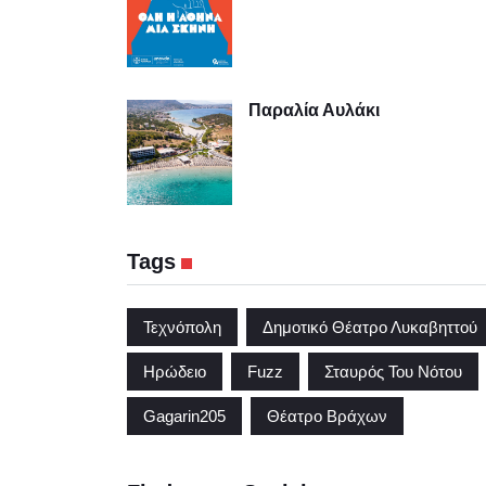
Παραλία Αυλάκι
Tags
Τεχνόπολη
Δημοτικό Θέατρο Λυκαβηττού
Ηρώδειο
Fuzz
Σταυρός Του Νότου
Gagarin205
Θέατρο Βράχων