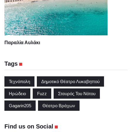
Παραλία Αυλάκι
Tags
Τεχνόπολη
Δημοτικό Θέατρο Λυκαβηττού
Ηρώδειο
Fuzz
Σταυρός Του Νότου
Gagarin205
Θέατρο Βράχων
Find us on Social