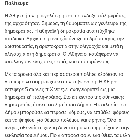
Πολίτευμα
Η Αθήνα ήταν η μεγαλύτερη και πιο ένδοξη πόλη-κράτος
της αρχαιότητας. Σήμερα, τη θυμόμαστε ως γενέτειρα της
δημοκρατίας. Η αθηναϊκή δημοκρατία αναπτύχθηκε
σταδιακά. Αρχικά, η μοναρχία άνοιξε το δρόμο προς την
αριστοκρατία, η αριστοκρατία στην ολιγαρχία και μετά η
ολιγαρχία στη δημοκρατία. Οι Αθηναίοι κατάφεραν να
απαλλαγούν ελάχιστες φορές και από τυράννους.
Με τα χρόνια όλο και περισσότεροι πολίτες κέρδισαν το
δικαίωμα να συμμετέχουν στην κυβέρνηση. Η Αθήνα
κατέφερε 5 αιώνες π.Χ να έχει αναγνωριστεί ως μια
δημοκρατική πόλη-κράτος. Στο επίκεντρο της αθηναϊκής
δημοκρατίας ήταν η εκκλησία του Δήμου. Η εκκλησία του
Δήμου μπορούσε να περάσει νόμους, να επιβάλει φόρους
και να ψηφίσει για θέματα πολέμου και ειρήνης. Όλοι οι
άντρες αθηναίοι είχαν τη δυνατότητα να συμμετέχουν στην
εκκλησία του Δήμου. Πριν αποφασίσουν ένα θέμα, τα μέλη