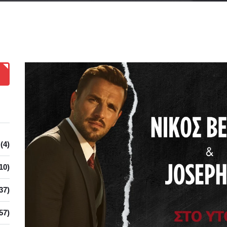
(4)
10)
37)
57)