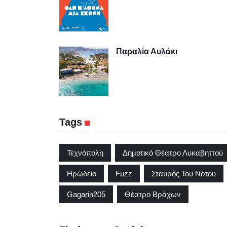
Παραλία Αυλάκι
Tags
Τεχνόπολη
Δημοτικό Θέατρο Λυκαβηττού
Ηρώδειο
Fuzz
Σταυρός Του Νότου
Gagarin205
Θέατρο Βράχων