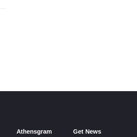
Athensgram
Get News