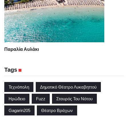
Παραλία Αυλάκι
Tags
Τεχνόπολη
Δημοτικό Θέατρο Λυκαβηττού
Ηρώδειο
Fuzz
Σταυρός Του Νότου
Gagarin205
Θέατρο Βράχων