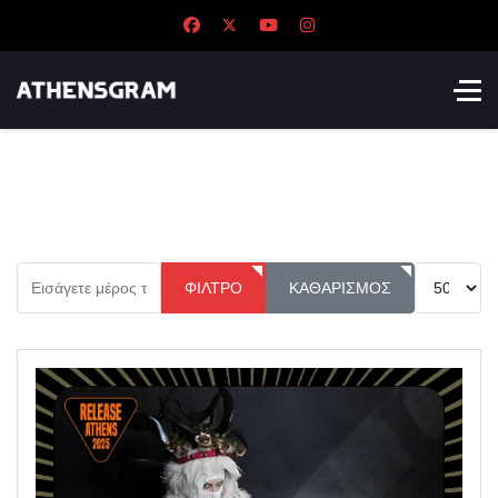
Εισάγετε μέρος του τίτλου.
Εμφάνιση 
ΦΊΛΤΡΟ
ΚΑΘΑΡΙΣΜΌΣ