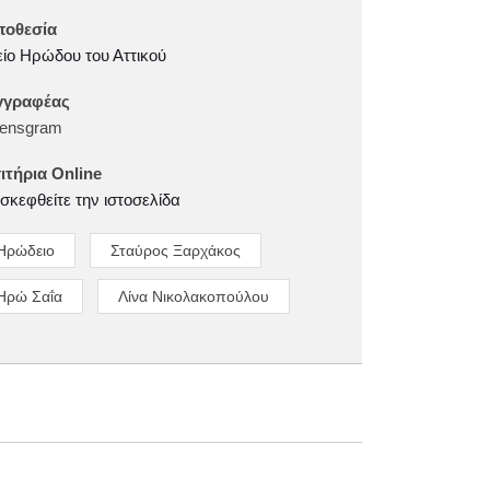
ποθεσία
ίο Ηρώδου του Αττικού
γγραφέας
hensgram
ιτήρια Online
σκεφθείτε την ιστοσελίδα
Ηρώδειο
Σταύρος Ξαρχάκος
Ηρώ Σαΐα
Λίνα Νικολακοπούλου