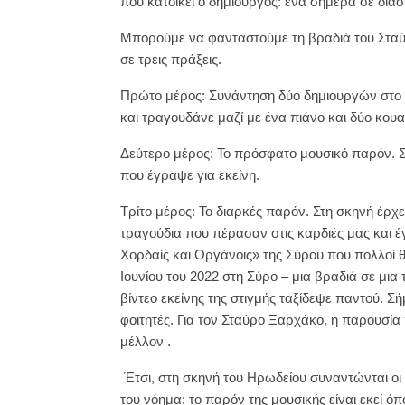
που κατοικεί ο δημιουργός: ένα σήμερα σε δια
Μπορούμε να φανταστούμε τη βραδιά του Στα
σε τρεις πράξεις.
Πρώτο μέρος: Συνάντηση δύο δημιουργών στο Π
και τραγουδάνε μαζί με ένα πιάνο και δύο κουα
Δεύτερο μέρος: Το πρόσφατο μουσικό παρόν. Σ
που έγραψε για εκείνη.
Τρίτο μέρος: Το διαρκές παρόν. Στη σκηνή έρχ
τραγούδια που πέρασαν στις καρδιές μας και έ
Χορδαίς και Οργάνοις» της Σύρου που πολλοί 
Ιουνίου του 2022 στη Σύρο – μια βραδιά σε μια 
βίντεο εκείνης της στιγμής ταξίδεψε παντού. Σή
φοιτητές. Για τον Σταύρο Ξαρχάκο, η παρουσία 
μέλλον .
Έτσι, στη σκηνή του Ηρωδείου συναντώνται οι γ
του νόημα: το παρόν της μουσικής είναι εκεί όπ