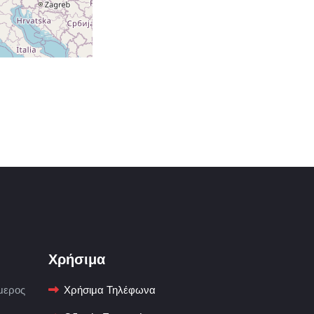
 55 Αθήνα
ρα
eece
Χρήσιμα
μερος
Χρήσιμα Τηλέφωνα