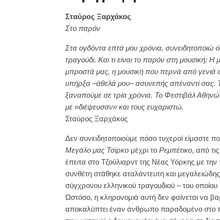
Σταύρος Ξαρχάκος
Στο παρόν
Στα ογδόντα επτά μου χρόνια, συνειδητοποιώ όσ
τραγούδι. Και τι είναι το παρόν στη μουσική; Η
μπροστά μας, η μουσική που περνά από γενιά 
υπήρξα –άθελά μου– ασυνεπής απέναντί σας. Το
ξαναπούμε σε τρία χρόνια. Το Φεστιβάλ Αθηνών
με «διέψευσαν» και τους ευχαριστώ.
Σταύρος Ξαρχάκος
Δεν συνειδητοποιούμε πόσο τυχεροί είμαστε π
Μεγάλο μας Τσίρκο
μέχρι το
Ρεμπέτικο
, από τι
έπειτα στο Τζούλιαρντ της Νέας Υόρκης με τη
συνθέτη στάθηκε αταλάντευτη και μεγαλειώδης,
σύγχρονου ελληνικού τραγουδιού – του οποίου
Ωστόσο, η κληρονομιά αυτή δεν φαίνεται να βαρ
αποκαλύπτει έναν άνθρωπο παραδομένο στο παρ