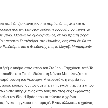
ο ποτέ ότι ζωή είναι μόνο το παρόν, όπως λέει και το
 μουσική που αντέχει στον χρόνο, η μουσική που γεννιέται
σε γενιά. Οφείλω να ομολογήσω δε, ότι για πρώτη φορά
ν περσινό Σεπτέμβριο, στο Ηρώδειο, σας είπα ότι θα τα
 Επιδαύρου και ο διευθυντής του, κ. Μιχαήλ Μαρμαρινός,
ου ζούμε ακόμα στον καιρό του Σταύρου Ξαρχάκου. Από Το
ς σπουδές στο Παρίσι δίπλα στη Νάντια Μπουλανζέ και
ν παρότρυνση του Λέοναρντ Μπερνστάιν, η πορεία του
 αλλά, κυρίως, συντονισμένη με τη μεγάλη περιπέτεια του
 άλλωστε υπήρξε ένας από τους πιο ατόφιους εκφραστές.
αίνει τον ίδιο. Η δράση του τα τελευταία χρόνια
όν και τη γλυκιά του ταραχή. Είναι, άλλωστε, ο χρόνος