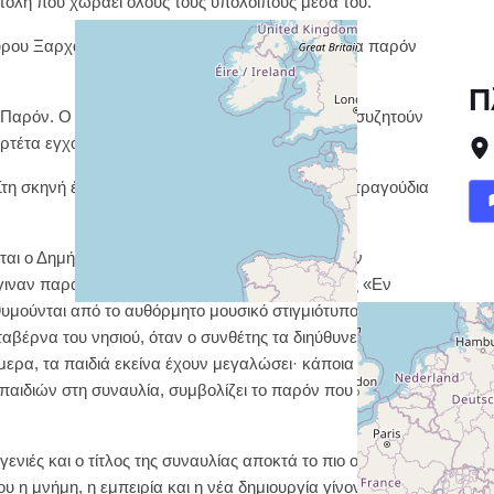
στολή που χωράει όλους τους υπόλοιπους μέσα του.
ύρου Ξαρχάκου στο Ωδείο Ηρώδου Αττικού ως ένα παρόν
Π
αρόν. Ο ίδιος μαζί με τη Λίνα Νικολακοπούλου συζητούν
ρτέτα εγχόρδων. Διευθύνει. Σχολιάζει. Θυμάται.
τη σκηνή έρχεται η Ηρώ Σαΐα και ερμηνεύει νέα τραγούδια
εται ο Δημήτρης Μπάσης και όλοι μαζί ερμηνεύουν
γιναν παράδοση. Μαζί τους, τα παιδιά της Σχολής «Εν
θυμούνται από το αυθόρμητο μουσικό στιγμιότυπο του
ταβέρνα του νησιού, όταν ο συνθέτης τα διηύθυνε και το
μερα, τα παιδιά εκείνα έχουν μεγαλώσει· κάποια είναι ήδη
παιδιών στη συναυλία, συμβολίζει το παρόν που είναι και
ενιές και ο τίτλος της συναυλίας αποκτά το πιο ουσιαστικό
Πό
ου η μνήμη, η εμπειρία και η νέα δημιουργία γίνονται ένα.