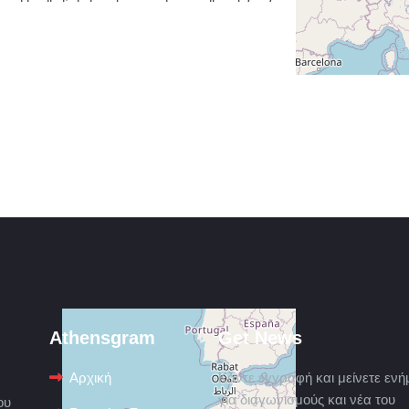
105
Χώ
Gr
Athensgram
Get News
Αρχική
Κάντε εγγραφή και μείνετε ενή
για διαγωνισμούς και νέα του
ου