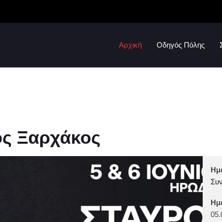
Αρχική
Οδηγός Πόλης
ος Ξαρχάκος
Ημ
Συν
Ημ
05.