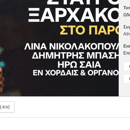
Το
Ωδε
Συ
At
Εισ
Επι
(.ics)