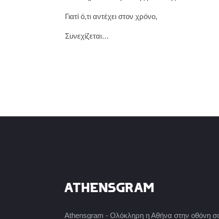
Γιατί ό,τι αντέχει στον χρόνο,
Συνεχίζεται…
Athensgram - Ολόκληρη η Αθήνα στην οθόνη σ