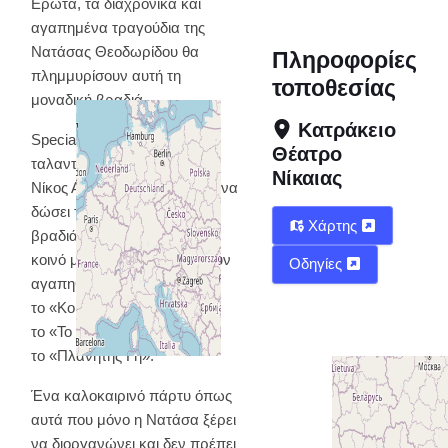
Ερωτα, τα διαχρονικά και
αγαπημένα τραγούδια της
Νατάσας Θεοδωρίδου θα
Πληροφορίες
πλημμυρίσουν αυτή τη
τοποθεσίας
μοναδική βραδιά.
Κατράκειο
Special Guest θα είναι ο
Θέατρο
ταλαντούχος καλλιτέχνης
Νίκαιας
Νίκος Απέργης, που έρχεται να
δώσει τη δική του νότα στη
Χάρτης
βραδιά, παρασύροντας το
κοινό με τραγούδια που έχουν
Οδηγίες
αγαπηθεί ιδιαίτερα, όπως
το «Κομμάτι της Ζωής Μου»,
το «Το Γλέντι» και
το «Πλανήτης Γη».
Ένα καλοκαιρινό πάρτυ όπως
αυτά που μόνο η Νατάσα ξέρει
να διοργανώνει και δεν πρέπει