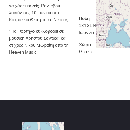
να χάσει κανείς. Ραντεβού
λοιπόν στις 10 Ιουνίου στο
Πόλη
Κατράκειο Θέατρο της Νίκαιας.
184 31 Νίκαια - Άγιος
* Το Φορτηγό κυκλοφορεί σε
Ιωάννης Ρέντη
μουσική Χρήστου Σαντικάι και
Χώρα
στίχους Νίκου Μωραΐτη από τη
Greece
Heaven Music.