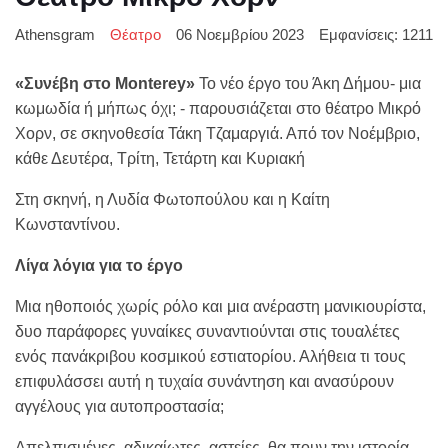
Athensgram
Θέατρο
06 Νοεμβρίου 2023
Εμφανίσεις: 1211
«Συνέβη στο
Monterey
»
Το νέο έργο του Άκη Δήμου- μια
κωμωδία ή μήπως όχι; - παρουσιάζεται στο θέατρο Μικρό
Χορν, σε σκηνοθεσία Τάκη Τζαμαργιά. Από τον Νοέμβριο,
κάθε Δευτέρα, Τρίτη, Τετάρτη και Κυριακή
Στη σκηνή, η Λυδία Φωτοπούλου και η Καίτη
Κωνσταντίνου.
Λίγα λόγια για το έργο
Μια ηθοποιός χωρίς ρόλο και μια ανέραστη μανικιουρίστα,
δυο παράφορες γυναίκες συναντιούνται στις τουαλέτες
ενός πανάκριβου κοσμικού εστιατορίου. Αλήθεια τι τους
επιφυλάσσει αυτή η τυχαία συνάντηση και ανασύρουν
αγγέλους για αυτοπροστασία;
Απελπισμένες, αδικαίωτες, αστείες, θα πουν την ιστορία