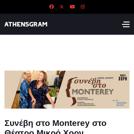
Συνέβη στο Monterey στο
Θέατρο Μικρό Χορν