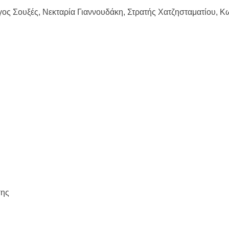
ος Σουξές, Νεκταρία Γιαννουδάκη, Στρατής Χατζησταματίου, Κ
σης