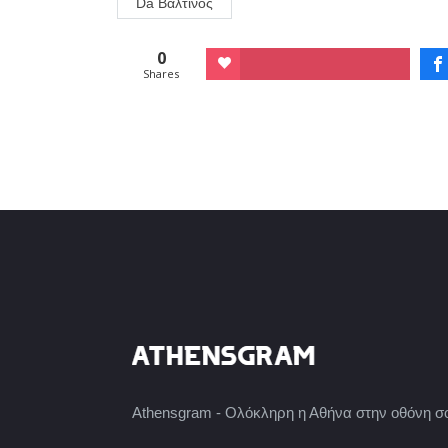
Da Βαλτινός
0
Shares
Athensgram - Ολόκληρη η Αθήνα στην οθόνη σ