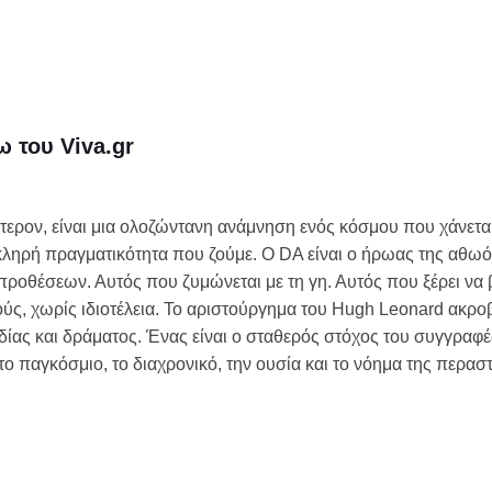
ω του Viva.gr
τερον, είναι μια ολοζώντανη ανάμνηση ενός κόσμου που χάνεται
σκληρή πραγματικότητα που ζούμε. Ο DA είναι ο ήρωας της αθω
οθέσεων. Αυτός που ζυμώνεται με τη γη. Αυτός που ξέρει να β
ς, χωρίς ιδιοτέλεια. Το αριστούργημα του Hugh Leonard ακροβ
ίας και δράματος. Ένας είναι ο σταθερός στόχος του συγγραφέ
το παγκόσμιο, το διαχρονικό, την ουσία και το νόημα της περασ