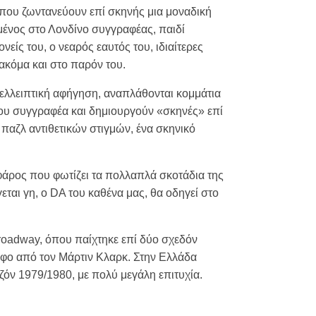
 που ζωντανεύουν επί σκηνής μια μοναδική
μένος στο Λονδίνο συγγραφέας, παιδί
είς του, ο νεαρός εαυτός του, ιδιαίτερες
ακόμα και στο παρόν του.
 ελλειπτική αφήγηση, αναπλάθονται κομμάτια
του συγγραφέα και δημιουργούν «σκηνές» επί
 παζλ αντιθετικών στιγμών, ένα σκηνικό
φάρος που φωτίζει τα πολλαπλά σκοτάδια της
ται γη, ο DA του καθένα μας, θα οδηγεί στο
Broadway, όπου παίχτηκε επί δύο σχεδόν
άφο από τον Μάρτιν Κλαρκ. Στην Ελλάδα
όν 1979/1980, με πολύ μεγάλη επιτυχία.