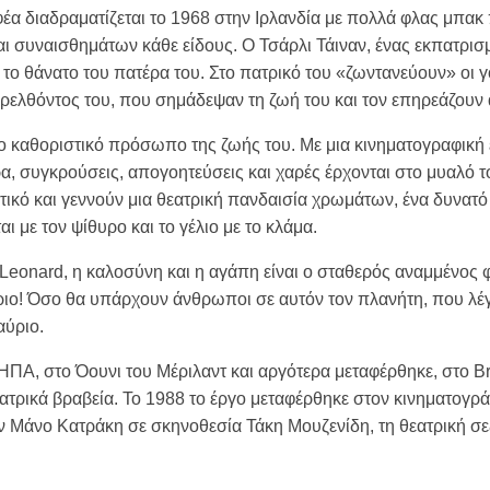
έα διαδραματίζεται το 1968 στην Ιρλανδία με πολλά φλας μπακ
αι συναισθημάτων κάθε είδους. Ο Τσάρλι Τάιναν, ένας εκπατρισ
 το θάνατο του πατέρα του. Στο πατρικό του «ζωντανεύουν» οι γον
ρελθόντος του, που σημάδεψαν τη ζωή του και τον επηρεάζουν 
ιο καθοριστικό πρόσωπο της ζωής του. Με μια κινηματογραφική
ρα, συγκρούσεις, απογοητεύσεις και χαρές έρχονται στο μυαλό 
τικό και γεννούν μια θεατρική πανδαισία χρωμάτων, ένα δυνατό
με τον ψίθυρο και το γέλιο με το κλάμα.
Leonard, η καλοσύνη και η αγάπη είναι ο σταθερός αναμμένος 
ριο! Όσο θα υπάρχουν άνθρωποι σε αυτόν τον πλανήτη, που λέγε
αύριο.
 ΗΠΑ, στο Όουνι του Μέριλαντ και αργότερα μεταφέρθηκε, στο 
εατρικά βραβεία. Το 1988 το έργο μεταφέρθηκε στον κινηματογρ
 Μάνο Κατράκη σε σκηνοθεσία Τάκη Μουζενίδη, τη θεατρική σεζ