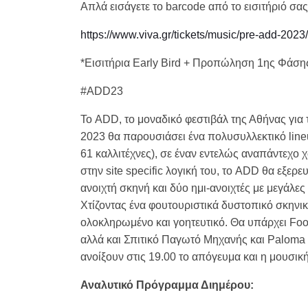
Απλά εισάγετε το barcode από το εισιτήριό σ
https://www.viva.gr/tickets/music/pre-add-2023/
*Εισιτήρια Early Bird + Προπώληση 1ης Φά
#ADD23
Το ADD, το μοναδικό φεστιβάλ της Αθήνας για 
2023 θα παρουσιάσει ένα πολυσυλλεκτικό line
61 καλλιτέχνες), σε έναν εντελώς αναπάντεχο
στην site specific λογική του, το ADD θα εξερ
ανοιχτή σκηνή και δύο ημι-ανοιχτές με μεγάλ
Χτίζοντας ένα φουτουριστικά δυστοπικό σκηνικ
ολοκληρωμένο και γοητευτικό. Θα υπάρχει Foo
αλλά και Σπιτικό Παγωτό Μηχανής και Paloma C
ανοίξουν στις 19.00 το απόγευμα και η μουσική
Αναλυτικό Πρόγραμμα Διημέρου: