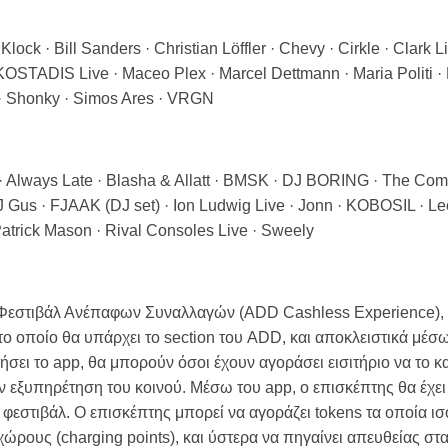
ck · Bill Sanders · Christian Löffler · Chevy · Cirkle · Clark 
 KOSTADIS Live · Maceo Plex · Marcel Dettmann · Maria Politi 
 · Shonky · Simos Ares · VRGN
Always Late · Blasha & Allatt · BMSK · DJ BORING · The Comet 
 Gus · FJAAK (DJ set) · Ion Ludwig Live · Jonn · KOBOSIL · Le
atrick Mason · Rival Consoles Live · Sweely
α Φεστιβάλ Ανέπαφων Συναλλαγών (ADD Cashless Experience), α
στο οποίο θα υπάρχει το section του ADD, και αποκλειστικά μέσ
σει το app, θα μπορούν όσοι έχουν αγοράσει εισιτήριο να το κ
ην εξυπηρέτηση του κοινού. Μέσω του app, ο επισκέπτης θα έχε
 φεστιβάλ. Ο επισκέπτης μπορεί να αγοράζει tokens τα οποία ισ
ώρους (charging points), και ύστερα να πηγαίνει απευθείας στα