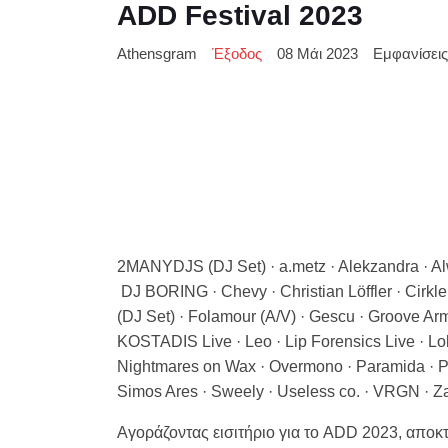
ADD Festival 2023
Athensgram
Έξοδος
08 Μάι 2023
Εμφανίσεις
2MANYDJS (DJ Set) · a.metz · Alekzandra · Al
DJ BORING · Chevy · Christian Löffler · Cirkle
(DJ Set) · Folamour (A/V) · Gescu · Groove Arm
KOSTADIS Live · Leo · Lip Forensics Live · Lo
Nightmares on Wax · Overmono · Paramida · Pat
Simos Ares · Sweely · Useless co. · VRGN · Z
Αγοράζοντας εισιτήριο για το ADD 2023, αποκ