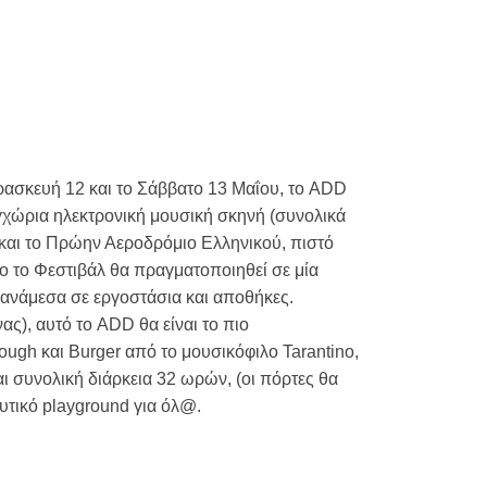
αρασκευή 12 και το Σάββατο 13 Μαΐου, το ADD
εγχώρια ηλεκτρονική μουσική σκηνή (συνολικά
 και το Πρώην Αεροδρόμιο Ελληνικού, πιστό
λο το Φεστιβάλ θα πραγματοποιηθεί σε μία
 ανάμεσα σε εργοστάσια και αποθήκες.
ς), αυτό το ADD θα είναι το πιο
ugh και Burger από το μουσικόφιλο Tarantino,
ι συνολική διάρκεια 32 ωρών, (oι πόρτες θα
ευτικό playground για όλ@.