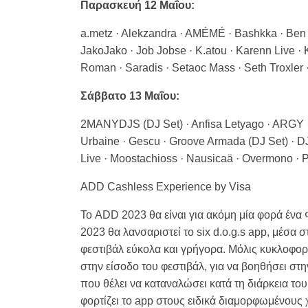
Παρασκευή 12 Μαΐου:
a.metz · Alekzandra · AMÉMÉ · Bashkka · Ben Klo
JakoJako · Job Jobse · K.atou · Karenn Live ·
Roman · Saradis · Setaoc Mass · Seth Troxler
Σάββατο 13 Μαΐου:
2MANYDJS (DJ Set) · Anfisa Letyago · ARGY · 
Urbaine · Gescu · Groove Armada (DJ Set) · DJ
Live · Moostachioss · Nausicaä · Overmono · P
ADD Cashless Experience by Visa
Το ADD 2023 θα είναι για ακόμη μία φορά έν
2023 θα λανσαριστεί το six d.o.g.s app, μέσα 
φεστιβάλ εύκολα και γρήγορα. Μόλις κυκλοφορή
στην είσοδο του φεστιβάλ, για να βοηθήσει στ
που θέλει να καταναλώσει κατά τη διάρκεια του
φορτίζει το app στους ειδικά διαμορφωμένους χ