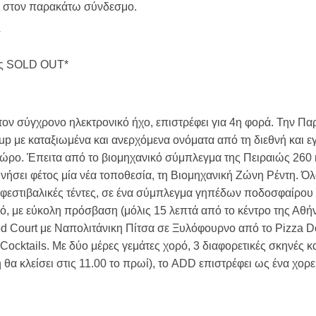
ας στον παρακάτω σύνδεσμο.
σης SOLD OUT*
τον σύγχρονο ηλεκτρονικό ήχο, επιστρέφει για 4η φορά. Την Π
up με καταξιωμένα και ανερχόμενα ονόματα από τη διεθνή και 
 χώρο. Έπειτα από το βιομηχανικό σύμπλεγμα της Πειραιώς 260
ευνήσει φέτος μία νέα τοποθεσία, τη Βιομηχανική Ζώνη Ρέντη. Ό
ες φεστιβαλικές τέντες, σε ένα σύμπλεγμα γηπέδων ποδοσφαίρου
ό, με εύκολη πρόσβαση (μόλις 15 λεπτά από το κέντρο της Αθήνα
d Court με Ναπολιτάνικη Πίτσα σε Ξυλόφουρνο από το Pizza Do
ocktails. Με δύο μέρες γεμάτες χορό, 3 διαφορετικές σκηνές κα
 θα κλείσει στις 11.00 το πρωί), το ADD επιστρέφει ως ένα χορ