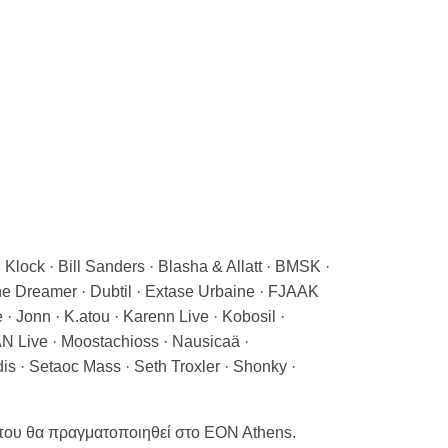
ock · Bill Sanders · Blasha & Allatt · BMSK ·
The Dreamer · Dubtil · Extase Urbaine · FJAAK
· Jonn · K.atou · Karenn Live · Kobosil ·
N Live · Moostachioss · Nausicaä ·
s · Setaoc Mass · Seth Troxler · Shonky ·
 που θα πραγματοποιηθεί στο EON Athens.