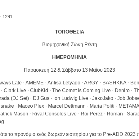
: 1291
ΤΟΠΟΘΕΣΙΑ
Βιομηχανική Ζώνη Ρέντη
ΗΜΕΡΟΜΗΝΙΑ
Παρασκευή 12 & Σάββατο 13 Μαΐου 2023
ways Late · AMÉMÉ · Anfisa Letyago · ARGY · BASHKKA · Ben Kl
 · Clark Live · ClubKid · The Comet is Coming Live · Deniro · 
ada (DJ Set) · DJ Gus · Ion Ludwig Live · JakoJako · Job Jobse 
lsnake · Maceo Plex · Marcel Dettmann · Maria Politi · METAMA
rick Mason · Rival Consoles Live · Roi Perez · Roman · Saradi
ag
τάτε το προνόμιο ενός δωρεάν εισιτηρίου για το Pre-ADD 2023